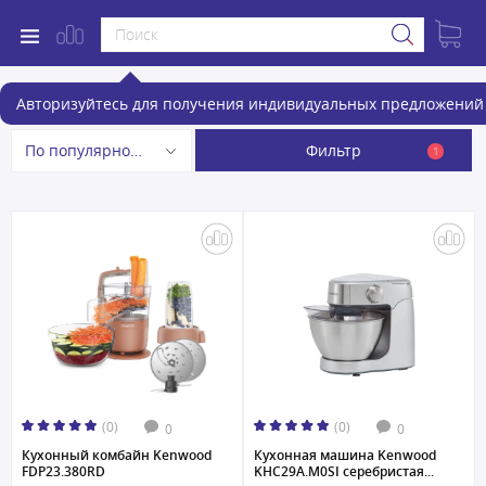
Кухонные комбайны
Авторизуйтесь для получения индивидуальных предложений 
Фильтр
По популярности
1
(0)
(0)
0
0
Кухонный комбайн Kenwood
Кухонная машина Kenwood
FDP23.380RD
KHC29A.M0SI серебристая...