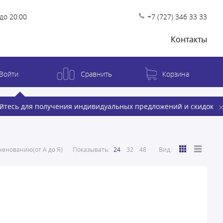
до 20:00
+7 (727) 346 33 33
Контакты
Войти
Сравнить
Корзина
йтесь для получения индивидуальных предложений и скидок
енованию(от А до Я)
Показывать:
24
32
48
Вид: