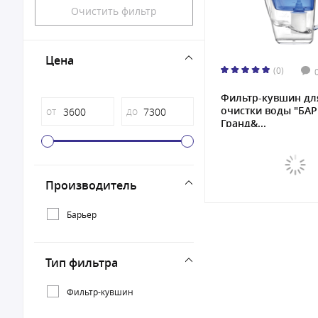
Очистить фильтр
Цена
(0)
Фильтр-кувшин дл
очистки воды "БА
от
до
Гранд&...
Производитель
Барьер
Тип фильтра
Фильтр-кувшин