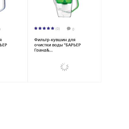
(0)
0
0
я
Фильтр-кувшин для
РЬЕР
очистки воды "БАРЬЕР
Гранд&...