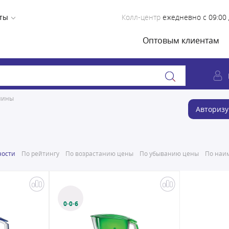
ты
Колл-центр
ежедневно с 09:00 
Оптовым клиентам
шины
Авторизу
ности
По рейтингу
По возрастанию цены
По убыванию цены
По наим
0·0·6