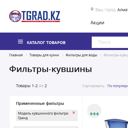
Ваш город:
Алма
Акции
КАТАЛОГ ТОВАРОВ
Главная
Товары для кухни
Фильтры для воды
Фильтры-кув
Фильтры-кувшины
Товары
1-2
из
2
Сортировать:
По популяр
Примененные фильтры
Модель кувшинного фильтра:
0·0·6
Гранд