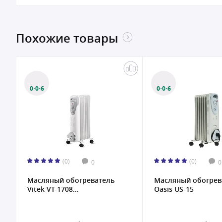
Похожие товары
0·0·6
0·0·6
(0)
(0)
0
0
Масляный обогреватель
Масляный обогрев
Oasis US-15
Oasis BB-15T...