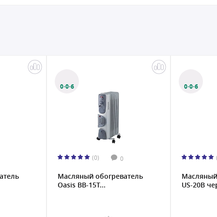
0·0·6
0·0·6
(0)
0
атель
Масляный радиатор Oasis
Масляный
US-20B черный...
Oasis US-2