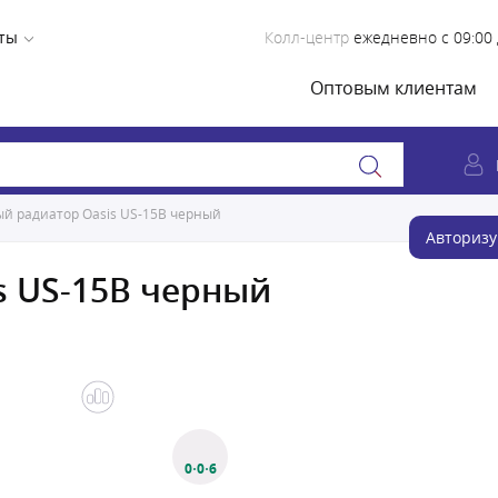
ты
Колл-центр
ежедневно с 09:00 
Оптовым клиентам
й радиатор Oasis US-15B черный
Авторизу
s US-15B черный
0·0·6