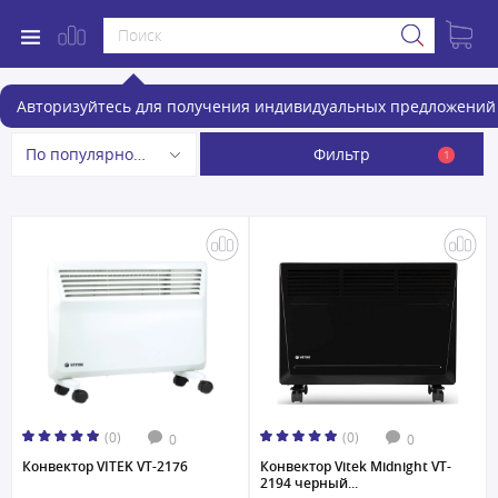
Обогреватели
Авторизуйтесь для получения индивидуальных предложений 
Фильтр
По популярности
1
(0)
(0)
0
0
Конвектор VITEK VT-2176
Конвектор Vitek Midnight VT-
2194 черный...