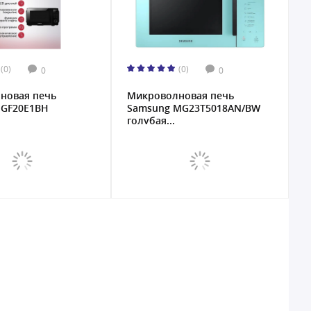
(0)
(0)
0
0
новая печь
Микроволновая печь
GF20E1BH
Samsung MG23T5018AN/BW
голубая...