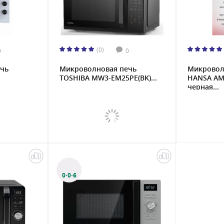
(0)
0
0
чь
Микроволновая печь
Микровол
TOSHIBA MW3-EM25PE(BK)...
HANSA AM
черная...
0·0·6