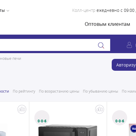
ты
Колл-центр
ежедневно с 09:00 
Оптовым клиентам
новые печи
Авторизу
ности
По рейтингу
По возрастанию цены
По убыванию цены
По наим
0·0·6
0·0·6