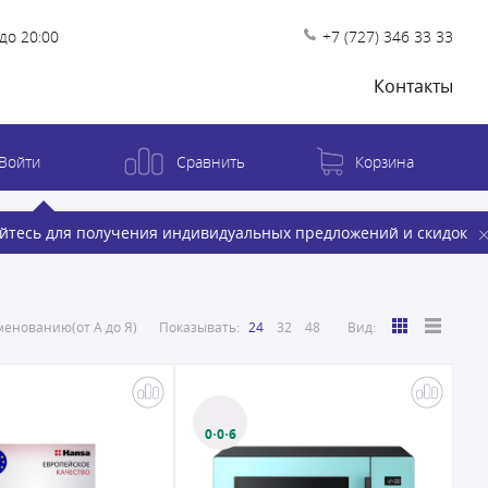
до 20:00
+7 (727) 346 33 33
Контакты
Войти
Сравнить
Корзина
йтесь для получения индивидуальных предложений и скидок
енованию(от А до Я)
Показывать:
24
32
48
Вид:
0·0·6