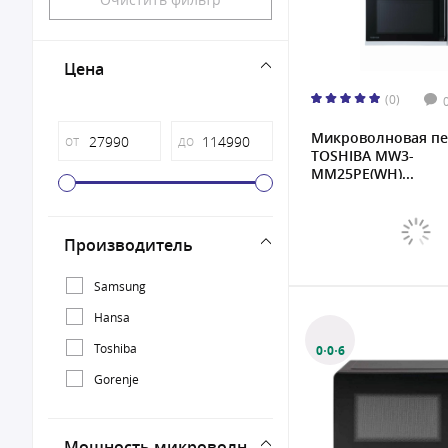
Цена
(0)
Микроволновая пе
от
до
TOSHIBA MW3-
MM25PE(WH)...
Производитель
Samsung
Hansa
Toshiba
0·0·6
Gorenje
Мощность микроволн