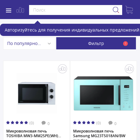
Микроволновые печи
Авторизуйтесь для получения индивидуальных предложений 
Фильтр
По популярности
1
(0)
(0)
0
0
Микроволновая печь
Микроволновая печь
TOSHIBA MW3-MM25PE(WH)...
Samsung MG23T5018AN/BW