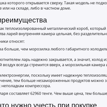
ка которого открывается сверху. Такая модель не подхо
 или на складе, либо в частном доме.
преимущества
ак теплоизолированный металлический короб, который
ва ларей внутренняя камера цельная, без разделитель
ики относят:
аза больше, чем морозилка любого габаритного холодиль
отнителем ларь надежно закрывается, а значит, холод из
 воздух всегда стремится вверх, а морозильная камера
 электроэнергии, поскольку имеет надежную теплоизоля
ние, тем больше незамороженных продуктов можно закл
 к неполадкам компрессора.
аря составляет 62960 тенге. Чем выше цена, тем больше
то нужно учесть при покупке