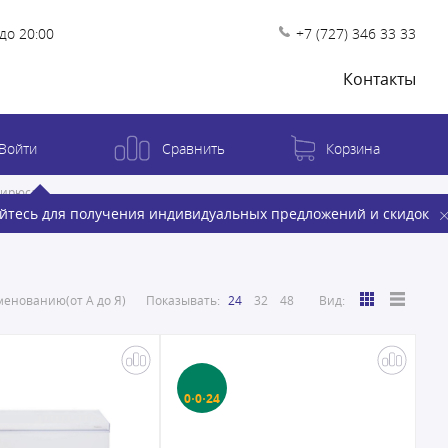
до 20:00
+7 (727) 346 33 33
Контакты
Войти
Сравнить
Корзина
Бирюса
йтесь для получения индивидуальных предложений и скидок
енованию(от А до Я)
Показывать:
24
32
48
Вид:
0·0·24