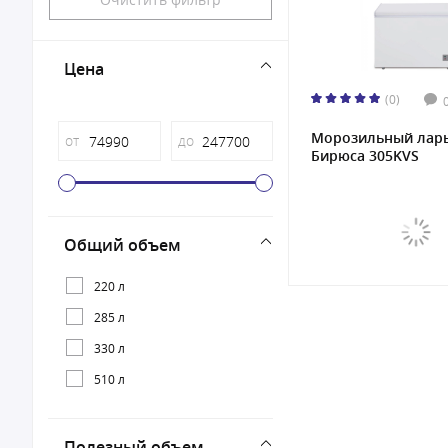
Цена
(0)
Морозильный лар
от
до
Бирюса 305KVS
Общий объем
220 л
285 л
330 л
510 л
Полезный объем