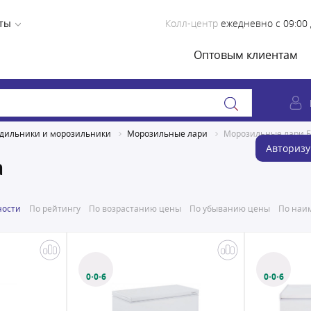
ты
Колл-центр
ежедневно с 09:00 
Оптовым клиентам
дильники и морозильники
Морозильные лари
Морозильные лари 
Авторизу
а
ности
По рейтингу
По возрастанию цены
По убыванию цены
По наим
0·0·6
0·0·6