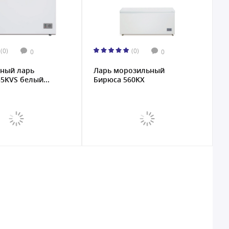
(0)
(0)
0
0
ный ларь
Ларь морозильный
5KVS белый...
Бирюса 560KX