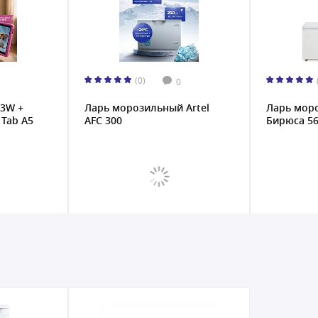
(0)
(0)
0
Ларь морозильный Artel
Ларь морозил
A5
AFC 300
Бирюса 560KX