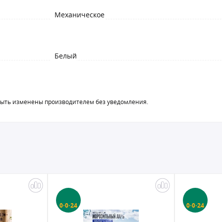
Механическое
Белый
быть изменены производителем без уведомления.
0·0·24
0·0·24