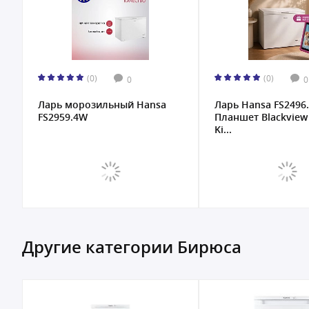
(0)
(0)
0
0
Ларь морозильный Hansa
Ларь Hansa FS2496.3W +
FS2959.4W
Планшет Blackview Tab 
Ki...
Другие категории Бирюса