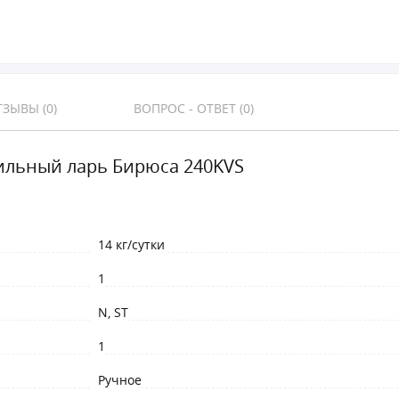
ЗЫВЫ (0)
ВОПРОС - ОТВЕТ (0)
льный ларь Бирюса 240KVS
14 кг/сутки
1
N, ST
1
Ручное