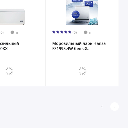
(0)
0
0
ьный
Морозильный ларь Hansa
Ларь 
FS1995.4W белый...
Atlant