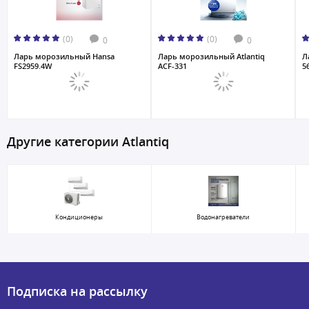
(0)
(0)
0
0
Ларь морозильный Hansa
Ларь морозильный Atlantiq
Л
FS2959.4W
ACF-331
5
Другие категории Atlantiq
Кондиционеры
Водонагреватели
Подписка на рассылку