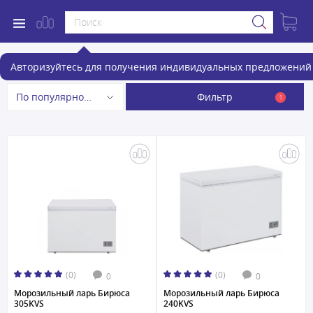
Морозильные лари
Авторизуйтесь для получения индивидуальных предложений 
Фильтр
По популярности
1
(0)
(0)
0
0
Морозильный ларь Бирюса
Морозильный ларь Бирюса
305KVS
240KVS