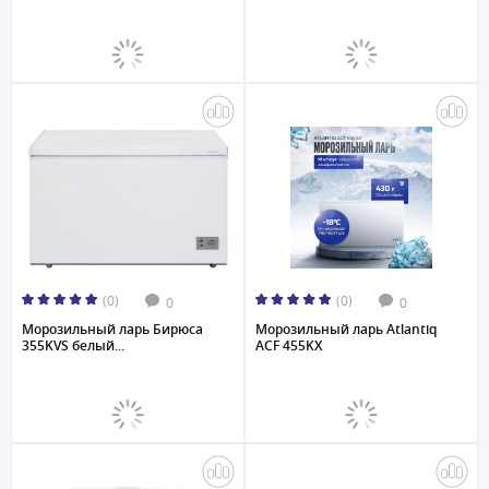
(0)
(0)
0
0
Морозильный ларь Бирюса
Морозильный ларь Atlantiq
355KVS белый...
ACF 455KX