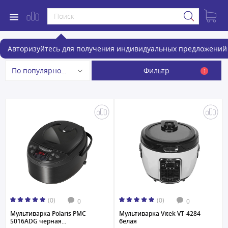
Мультиварки
Авторизуйтесь для получения индивидуальных предложений 
Фильтр
По популярности
1
(0)
(0)
0
0
Мультиварка Polaris PMC
Мультиварка Vitek VT-4284
5016ADG черная...
белая