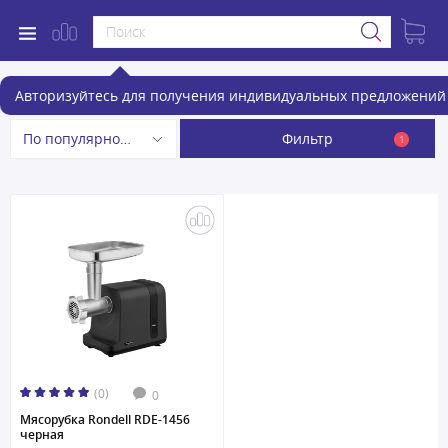
Мясорубки Rondell
Авторизуйтесь для получения индивидуальных предложений 
Фильтр
По популярности
1
(0)
0
Мясорубка Rondell RDE-1456
черная