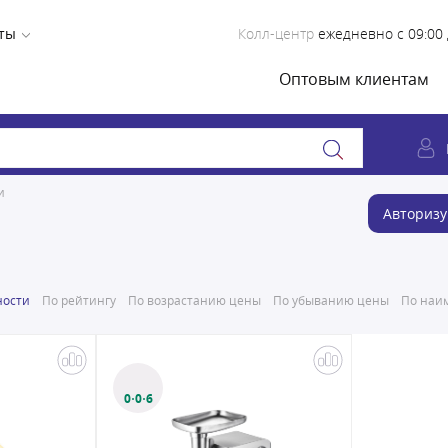
ты
Колл-центр
ежедневно с 09:00 
Оптовым клиентам
и
Авторизу
ности
По рейтингу
По возрастанию цены
По убыванию цены
По наим
0·0·6