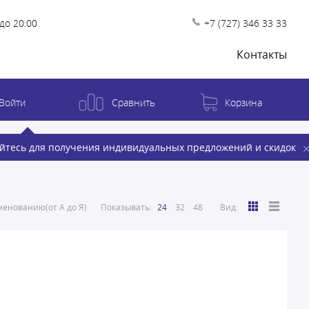
до 20:00
+7 (727) 346 33 33
Контакты
Войти
Сравнить
Корзина
йтесь для получения индивидуальных предложений и скидок
енованию(от А до Я)
Показывать:
24
32
48
Вид: