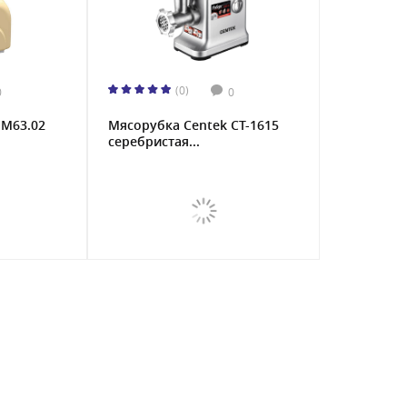
(0)
0
0
 М63.02
Мясорубка Centek CT-1615
серебристая...