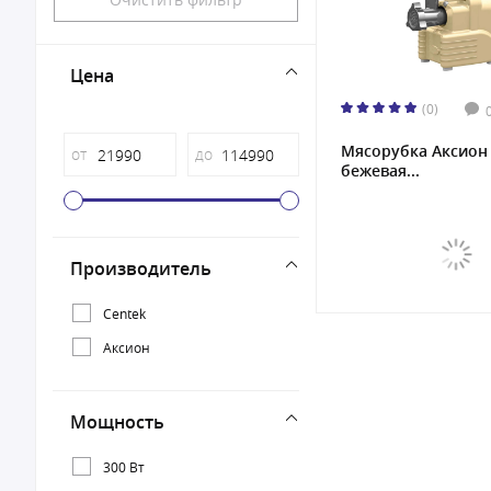
Цена
(0)
Мясорубка Аксион
от
до
бежевая...
Производитель
Centek
Аксион
Мощность
300 Вт