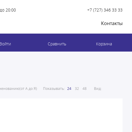
до 20:00
+7 (727) 346 33 33
Контакты
Войти
Сравнить
Корзина
енованию(от А до Я)
Показывать:
24
32
48
Вид: