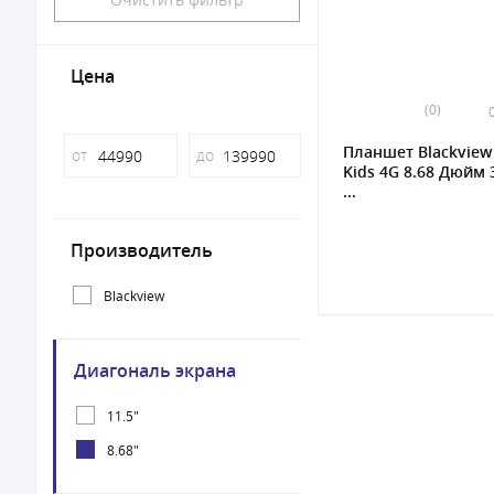
Цена
(0)
Планшет Blackview
от
до
Kids 4G 8.68 Дюйм 
...
Производитель
Blackview
Диагональ экрана
11.5"
8.68"