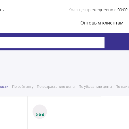
ты
Колл-центр
ежедневно с 09:00 
Оптовым клиентам
ности
По рейтингу
По возрастанию цены
По убыванию цены
По наим
0·0·6