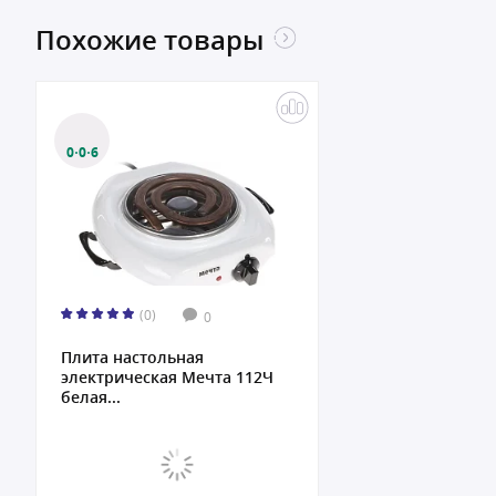
Похожие товары
0·0·6
(0)
0
Плита настольная
электрическая Мечта 112Ч
белая...