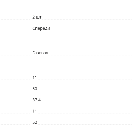
2 шт
Спереди
Газовая
11
50
37.4
11
52