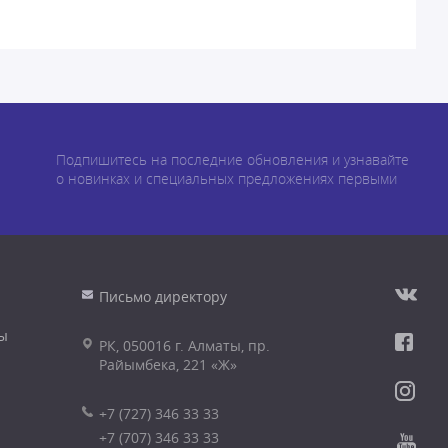
Подпишитесь на последние обновления и узнавайте
о новинках и специальных предложениях первыми
Письмо директору
ы
РК, 050016 г. Алматы, пр.
Райымбека, 221 «Ж»
+7 (727) 346 33 33
+7 (707) 346 33 33