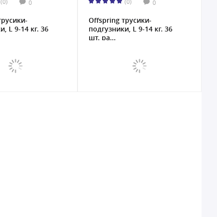
(0)
(0)
0
0
трусики-
Offspring трусики-
, L 9-14 кг. 36
подгузники, L 9-14 кг. 36
шт. ра...