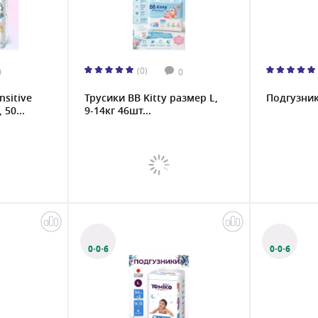
(0)
0
0
nsitive
Трусики BB Kitty размер L,
Подгузники
 50...
9-14кг 46шт...
0·0·6
0·0·6