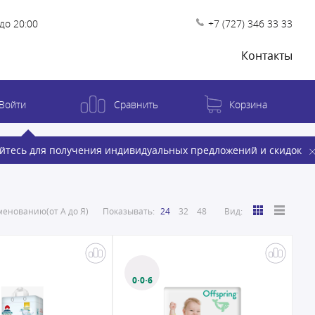
до 20:00
+7 (727) 346 33 33
Контакты
Войти
Сравнить
Корзина
йтесь для получения индивидуальных предложений и скидок
енованию(от А до Я)
Показывать:
24
32
48
Вид:
0·0·6