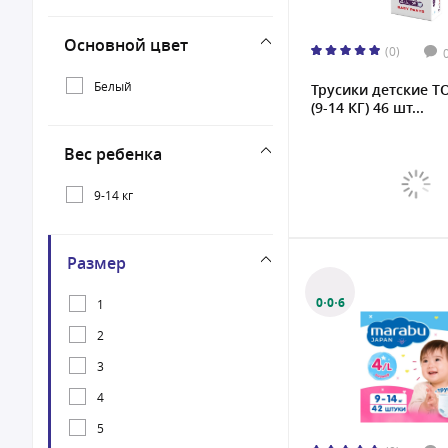
Основной цвет
(0)
Белый
Трусики детские T
(9-14 КГ) 46 шт...
Вес ребенка
9-14 кг
Размер
0·0·6
1
2
3
4
5