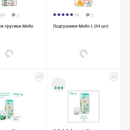
(0)
(0)
0
0
и-трусики Mello
Подгузники Mello L (54 шт)
0·0·6