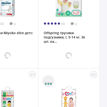
(0)
(0)
0
0
 Miyoko elite детские L/4, 52 шт....
Offspring трусики-
подгузники, L 9-14 кг. 36
шт. ра...
0·0·6