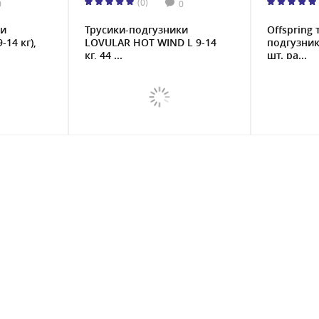
(0)
0
0
ки
Трусики-подгузники
Offspring 
-14 кг),
LOVULAR HOT WIND L 9-14
подгузники
кг, 44 ...
шт. ра...