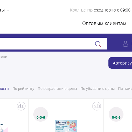
ты
Колл-центр
ежедневно с 09:00 
Оптовым клиентам
сики
Авторизу
ности
По рейтингу
По возрастанию цены
По убыванию цены
По наим
0·0·6
0·0·6