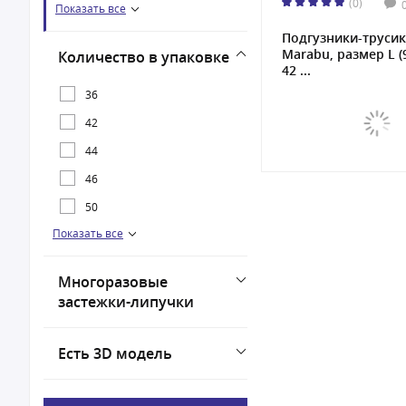
(0)
Показать все
L
Подгузники-труси
M
Marabu, размер L (9
Количество в упаковке
NB
42 ...
36
S
42
XL
44
XXL
46
XXXL
50
Показать все
54
Многоразовые
застежки-липучки
Есть 3D модель