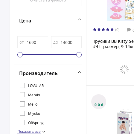
Цена
(0)
Трусики BB Kitty Se
от
до
#4 L-размер, 9-14кг,
Производитель
LOVULAR
Marabu
Mello
0·0·6
Miyoko
Offspring
Показать все
TOMIKO