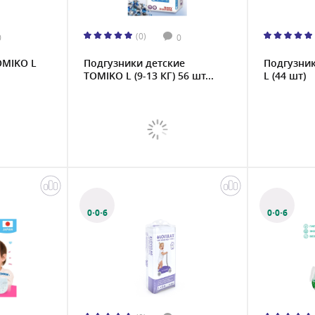
(0)
0
0
OMIKO L
Подгузники детские
Подгузник
TOMIKO L (9-13 КГ) 56 шт...
L (44 шт)
0·0·6
0·0·6