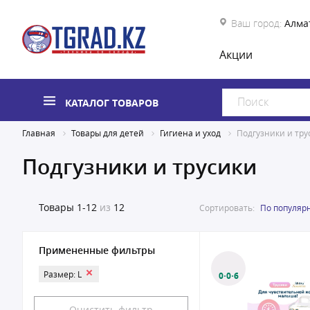
Ваш город:
Алма
Акции
КАТАЛОГ ТОВАРОВ
Главная
Товары для детей
Гигиена и уход
Подгузники и тру
Подгузники и трусики
Товары
1-12
из
12
Сортировать:
По популяр
Примененные фильтры
Размер: L
0·0·6
Очистить фильтр