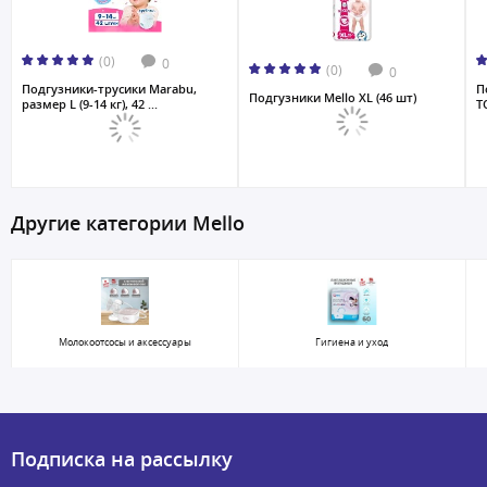
(0)
0
(0)
0
Подгузники-трусики Marabu,
П
Подгузники Mello XL (46 шт)
размер L (9-14 кг), 42 ...
T
Другие категории Mello
Молокоотсосы и аксессуары
Гигиена и уход
Подписка на рассылку