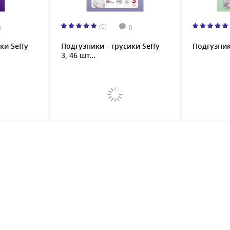
(0)
0
0
ки Seffy
Подгузники - трусики Seffy
Подгузники
3, 46 шт...