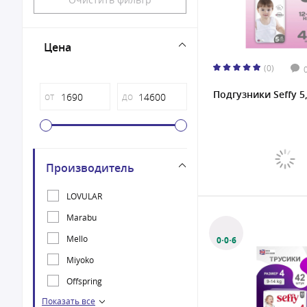
Цена
(0)
Подгузники Seffy 5
от
до
Производитель
LOVULAR
Marabu
Mello
0·0·6
Miyoko
Offspring
Показать все
Seffy