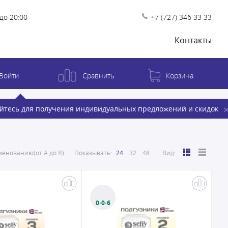
до 20:00
+7 (727) 346 33 33
Контакты
Войти
Сравнить
Корзина
йтесь для получения индивидуальных предложений и скидок
енованию(от А до Я)
Показывать:
24
32
48
Вид:
0·0·6