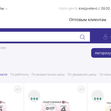
ты
Колл-центр
ежедневно с 09:00 
Оптовым клиентам
сики
Авторизу
ности
По рейтингу
По возрастанию цены
По убыванию цены
По наим
0·0·6
0·0·6