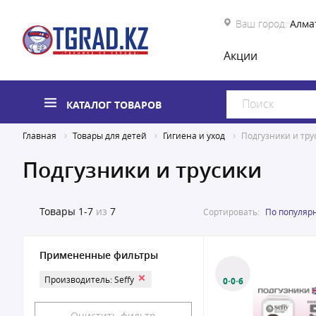
Ваш город:
Алма
Акции
КАТАЛОГ ТОВАРОВ
Главная
Товары для детей
Гигиена и уход
Подгузники и тру
Подгузники и трусики
Товары
1-7
из
7
Сортировать:
По популяр
Примененные фильтры
Производитель: Seffy
0·0·6
Очистить фильтр