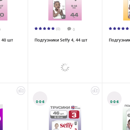
(0)
0
0
, 40 шт
Подгузники Seffy 4, 44 шт
Подгузники
0·0·6
0·0·6