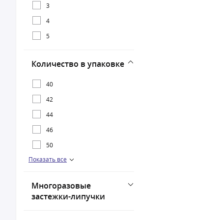
3
4
5
Количество в упаковке
40
42
44
46
50
Показать все
62
Многоразовые
застежки-липучки