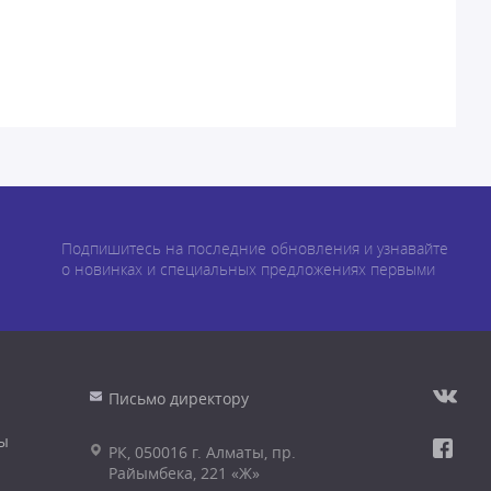
Подпишитесь на последние обновления и узнавайте
о новинках и специальных предложениях первыми
Письмо директору
ы
РК, 050016 г. Алматы, пр.
Райымбека, 221 «Ж»