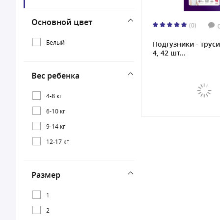
SWAN YOYO
Основной цвет
(0)
TOMIKO
Белый
Подгузники - труси
4, 42 шт...
Вес ребенка
4-8 кг
6-10 кг
9-14 кг
12-17 кг
Размер
1
2