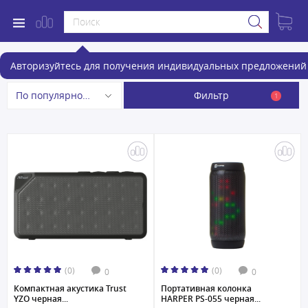
Портативная акустика
Авторизуйтесь для получения индивидуальных предложений 
Фильтр
По популярности
1
(0)
(0)
0
0
Компактная акустика Trust
Портативная колонка
YZO черная...
HARPER PS-055 черная...