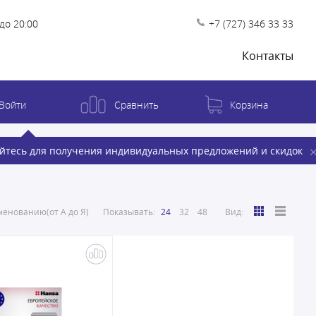
до 20:00
+7 (727) 346 33 33
Контакты
Войти
Сравнить
Корзина
йтесь для получения индивидуальных предложений и скидок
енованию(от А до Я)
Показывать:
24
32
48
Вид: