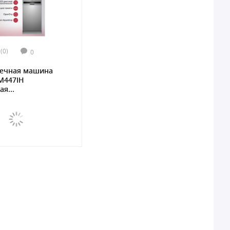
(0)
0
ечная машина
M447IH
я...