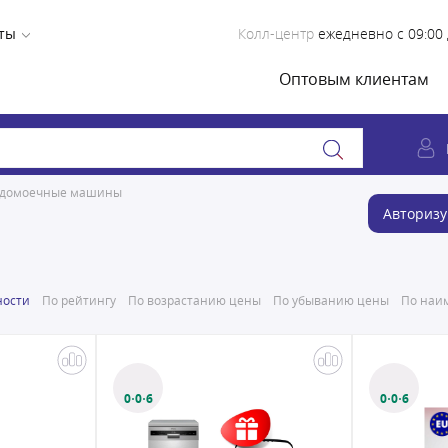
ты
Колл-центр
ежедневно с 09:00 
Оптовым клиентам
удомоечные машины
Авторизу
ности
По рейтингу
По возрастанию цены
По убыванию цены
По наим
0·0·6
0·0·6