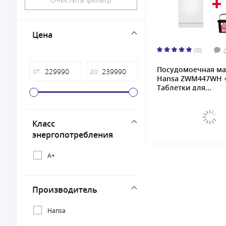
Цена
(0)
Посудомоечная м
от
до
Hansa ZWM447WH 
Таблетки для...
Класс
энергопотребления
A+
Производитель
Hansa