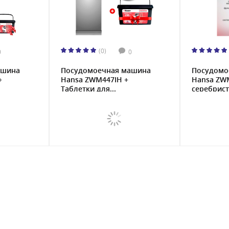
(0)
0
0
ашина
Посудомоечная машина
Посудомо
+
Hansa ZWM447IH +
Hansa ZW
Таблетки для...
серебриста