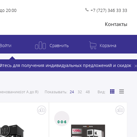
до 20:00
+7 (727) 346 33 33
Контакты
Войти
Сравнить
Корзина
йтесь для получения индивидуальных предложений и скидок
енованию(от А до Я)
Показывать:
24
32
48
Вид:
0·0·6