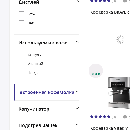
(0)
Дисплей
1250 Вт
Кофеварка BRAYER
1300 Вт
Есть
1350 Вт
Нет
1360 Вт
1450 Вт
Используемый кофе
1500 Вт
Капсулы
Молотый
Чалды
0·0·6
Встроенная кофемолка
Капучинатор
(0)
Подогрев чашек
Кофеварка Vitek VT