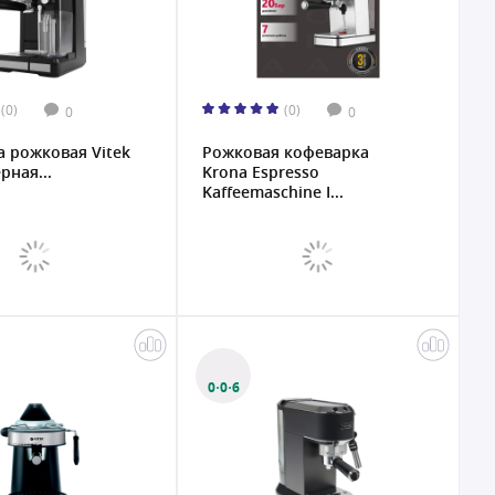
(0)
(0)
0
0
 рожковая Vitek
Рожковая кофеварка
рная...
Krona Espresso
Kaffeemaschine I...
0·0·6