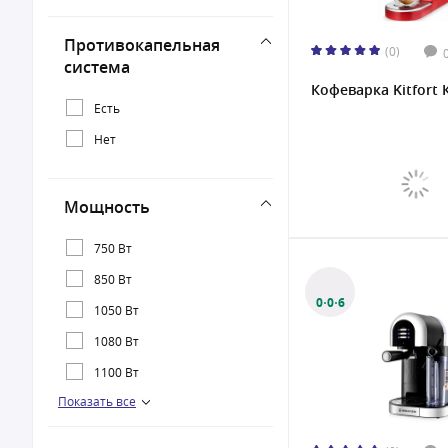
Противокапельная
(0)
система
Кофеварка Kitfort 
Есть
Нет
Мощность
750 Вт
850 Вт
0·0·6
1050 Вт
1080 Вт
1100 Вт
Показать все
1200 Вт
1238 Вт