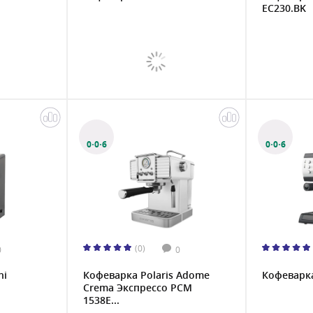
EC230.BK
0·0·6
0·0·6
(0)
0
0
hi
Кофеварка Polaris Adome
Кофеварка
Crema Экспрессо PCM
1538E...