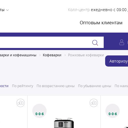
ты
Колл-центр
ежедневно с 09:00 
Оптовым клиентам
варки и кофемашины
Кофеварки
Рожковые кофеварки
Авторизу
ности
По рейтингу
По возрастанию цены
По убыванию цены
По наим
0·0·6
0·0·6