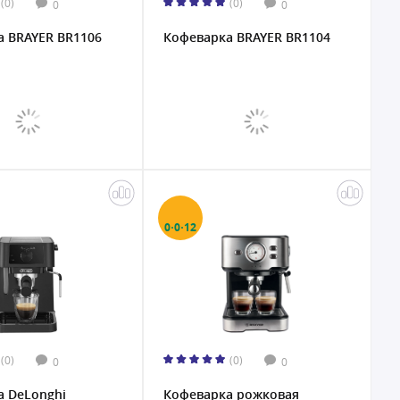
(0)
(0)
0
0
а BRAYER BR1106
Кофеварка BRAYER BR1104
0·0·12
(0)
(0)
0
0
а DeLonghi
Кофеварка рожковая