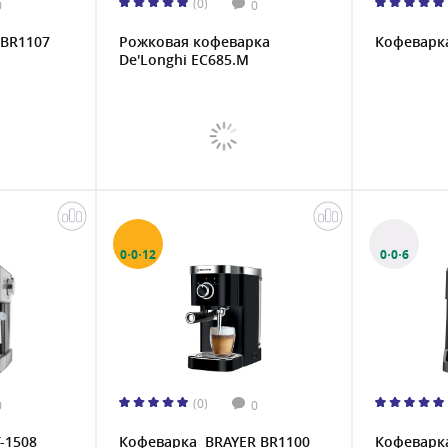
(0)
0
0
 BR1107
Рожковая кофеварка
Кофеварк
De'Longhi EC685.M
0·0·12
0·0·6
(0)
0
0
-1508
Кофеварка BRAYER BR1100
Кофеварк