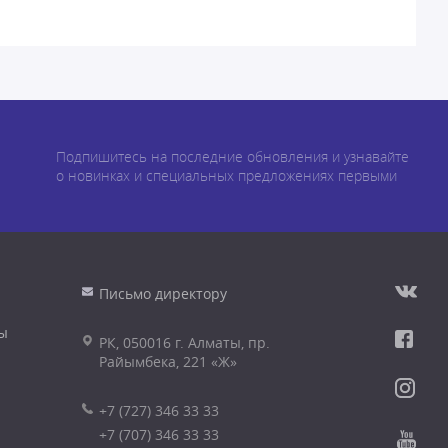
Подпишитесь на последние обновления и узнавайте
о новинках и специальных предложениях первыми
Письмо директору
ы
РК, 050016 г. Алматы, пр.
Райымбека, 221 «Ж»
+7 (727) 346 33 33
+7 (707) 346 33 33