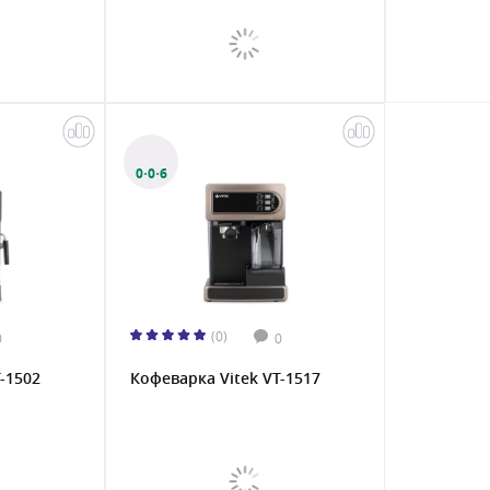
0·0·6
(0)
0
0
-1502
Кофеварка Vitek VT-1517