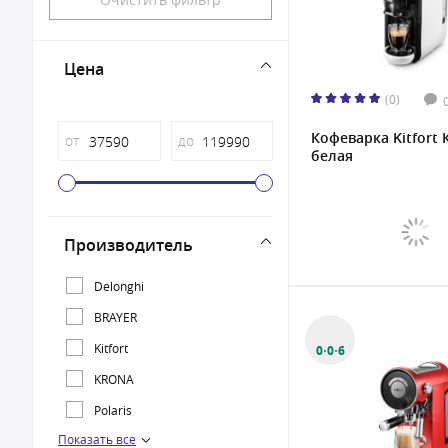
Цена
(0)
Кофеварка Kitfort 
от
до
белая
Производитель
Delonghi
BRAYER
Kitfort
0·0·6
KRONA
Polaris
Показать все
Vitek