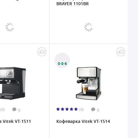
BRAYER 1101BR
0·0·6
(0)
(0)
0
0
 Vitek VT-1511
Кофеварка Vitek VT-1514