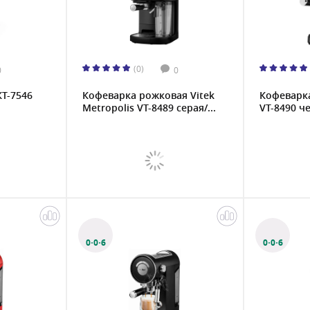
(0)
0
0
КТ-7546
Кофеварка рожковая Vitek
Кофеварка
Metropolis VT-8489 серая/...
VT-8490 че
0·0·6
0·0·6