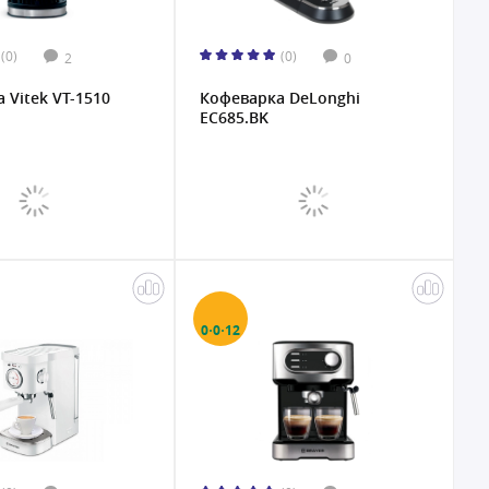
(0)
(0)
2
0
 Vitek VT-1510
Кофеварка DeLonghi
EC685.BK
0·0·12