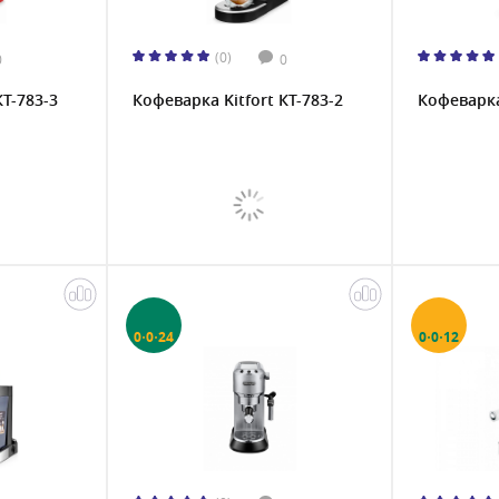
(0)
0
0
КТ-783-3
Кофеварка Kitfort КТ-783-2
Кофеварка
0·0·24
0·0·12