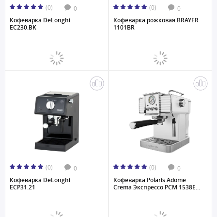
(0)
(0)
0
0
Кофеварка DeLonghi
Кофеварка рожковая BRAYER
EC230.BK
1101BR
(0)
(0)
0
0
Кофеварка DeLonghi
Кофеварка Polaris Adome
ECP31.21
Crema Экспрессо PCM 1538E...