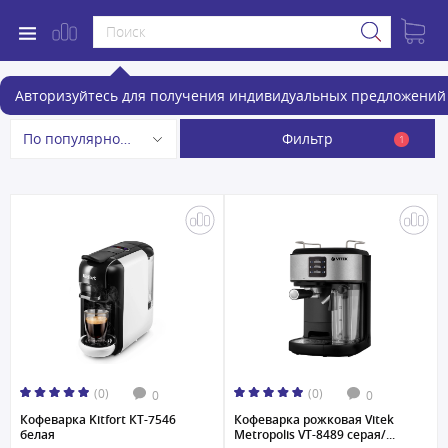
Рожковые кофеварки
Авторизуйтесь для получения индивидуальных предложений 
Фильтр
По популярности
1
(0)
(0)
0
0
Кофеварка Kitfort КТ-7546
Кофеварка рожковая Vitek
белая
Metropolis VT-8489 серая/...