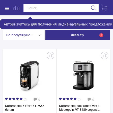
Рожковые кофеварки
Авторизуйтесь для получения индивидуальных предложений 
Фильтр
По популярности
1
(0)
(0)
0
0
Кофеварка Kitfort КТ-7546
Кофеварка рожковая Vitek
белая
Metropolis VT-8489 серая/...