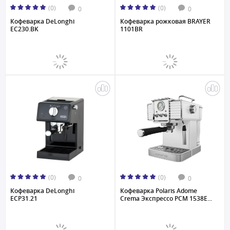
(0)
(0)
0
0
Кофеварка DeLonghi
Кофеварка рожковая BRAYER
EC230.BK
1101BR
(0)
(0)
0
0
Кофеварка DeLonghi
Кофеварка Polaris Adome
ECP31.21
Crema Экспрессо PCM 1538E...