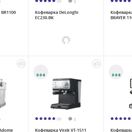
(0)
0
0
 BR1100
Кофеварка DeLonghi
Кофеварк
EC230.BK
BRAYER 11
0·0·6
0·0·6
(0)
0
0
 Adome
Кофеварка Vitek VT-1511
Кофеварка