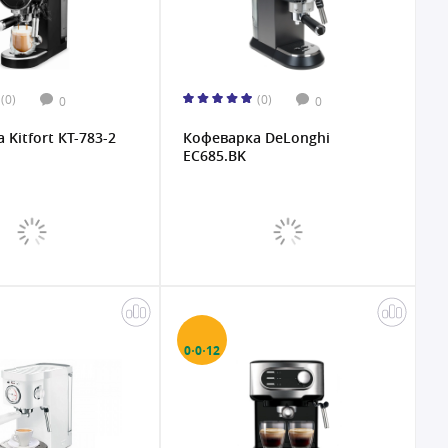
(0)
(0)
0
0
Kitfort КТ-783-2
Кофеварка DeLonghi
EC685.BK
0·0·12