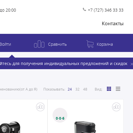
до 20:00
+7 (727) 346 33 33
Контакты
Войти
Сравнить
Корзина
йтесь для получения индивидуальных предложений и скидок
енованию(от А до Я)
Показывать:
24
32
48
Вид:
0·0·6