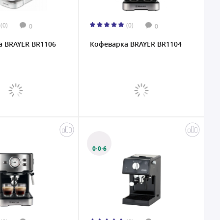
(0)
(0)
0
0
а BRAYER BR1106
Кофеварка BRAYER BR1104
0·0·6