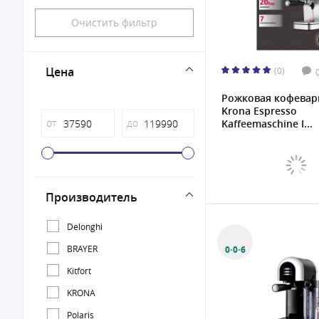
Очистить фильтр
Цена
(0)
Рожковая кофевар
Krona Espresso
от
до
Kaffeemaschine I...
Производитель
Delonghi
BRAYER
0·0·6
Kitfort
KRONA
Polaris