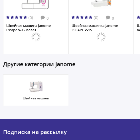
(0)
(0)
0
0
Швейная машина Janome
Швейная машинка Janome
Ш
Escape V-12 белая...
ESCAPE V-15
б
Другие категории Janome
Швейные машины
Подписка на рассылку