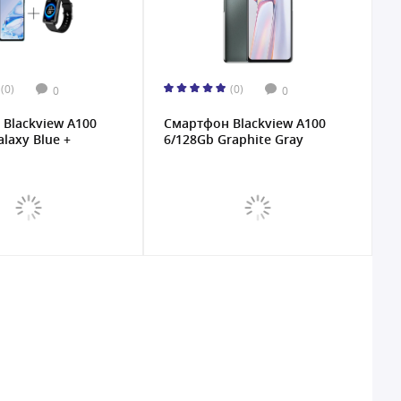
(0)
(0)
0
0
Blackview A100
Смартфон Blackview A100
laxy Blue +
6/128Gb Graphite Gray