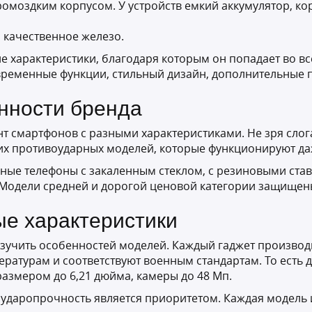
омоздким корпусом. У устройств емкий аккумулятор, ко
о качественное железо.
е характеристики, благодаря которым он попадает во 
временные функции, стильный дизайн, дополнительные 
нности бренда
т смартфонов с разными характеристиками. Не зря слог
их противоударных моделей, которые функционируют да
е телефоны с закаленным стеклом, с резиновыми ставк
Модели средней и дорогой ценовой категории защищены
ые характеристики
изучить особенностей моделей. Каждый гаджет производи
ратурам и соответствуют военным стандартам. То есть 
размером до 6,21 дюйма, камеры до 48 Мп.
ударопрочность является приоритетом. Каждая модель и