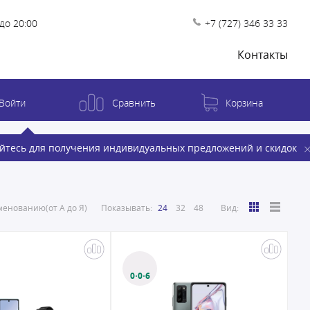
до 20:00
+7 (727) 346 33 33
Контакты
Войти
Сравнить
Корзина
йтесь для получения индивидуальных предложений и скидок
енованию(от А до Я)
Показывать:
24
32
48
Вид:
0·0·6