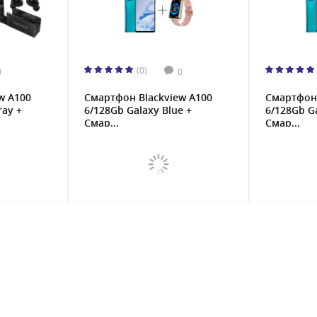
(0)
0
0
w A100
Смартфон Blackview A100
Смартфон 
ray +
6/128Gb Galaxy Blue +
6/128Gb Ga
Смар...
Смар...