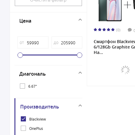
Цена
(0)
Смартфон Blackvie
от
до
6/128Gb Graphite G
На...
Диагональ
6.67"
Производитель
Blackview
OnePlus