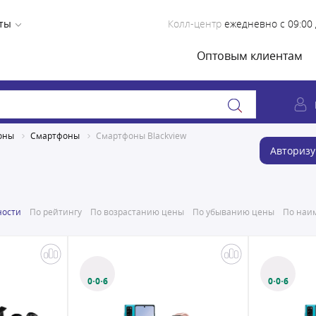
ты
Колл-центр
ежедневно с 09:00 
Оптовым клиентам
оны
Смартфоны
Смартфоны Blackview
Авторизу
ности
По рейтингу
По возрастанию цены
По убыванию цены
По наим
0·0·6
0·0·6