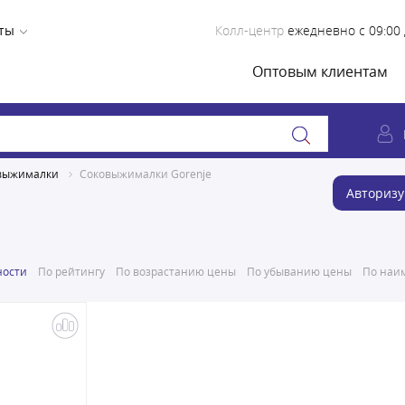
ты
Колл-центр
ежедневно с 09:00 
Оптовым клиентам
выжималки
Соковыжималки Gorenje
Авторизу
ности
По рейтингу
По возрастанию цены
По убыванию цены
По наим