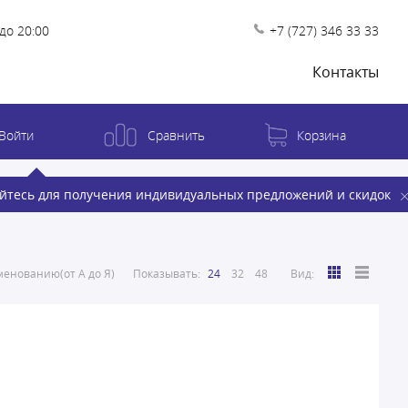
до 20:00
+7 (727) 346 33 33
Контакты
Войти
Сравнить
Корзина
йтесь для получения индивидуальных предложений и скидок
енованию(от А до Я)
Показывать:
24
32
48
Вид: