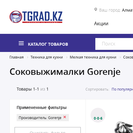
Ваш город:
Алма
Акции
КАТАЛОГ ТОВАРОВ
Главная
Техника для кухни
Мелкая техника для кухни
Соко
Соковыжималки Gorenje
Товары
1-1
из
1
Сортировать:
По популяр
Примененные фильтры
Производитель: Gorenje
0·0·6
Очистить фильтр