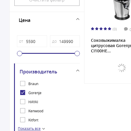
Цена
(0)
Соковыжималка
от
до
цитрусовая Gorenj
CJ100HE...
Производитель
Braun
Gorenje
HAYAI
Kenwood
Kitfort
Показать все
NUTRIBULLET