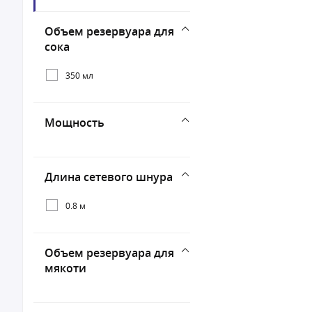
Panasonic
Объем резервуара для
Vitek
сока
350 мл
Мощность
Длина сетевого шнура
0.8 м
Объем резервуара для
мякоти