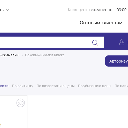
ты
Колл-центр
ежедневно с 09:00 
Оптовым клиентам
выжималки
Соковыжималки Kitfort
Авторизу
ности
По рейтингу
По возрастанию цены
По убыванию цены
По наим