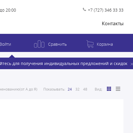
до 20:00
+7 (727) 346 33 33
Контакты
Войти
Сравнить
Корзина
йтесь для получения индивидуальных предложений и скидок
енованию(от А до Я)
Показывать:
24
32
48
Вид: