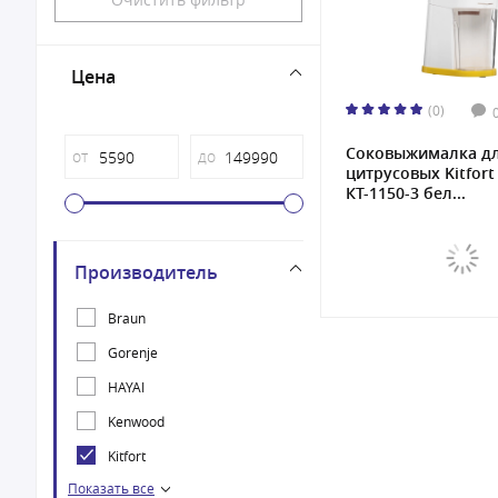
Цена
(0)
Соковыжималка д
от
до
цитрусовых Kitfort
КТ-1150-3 бел...
Производитель
Braun
Gorenje
HAYAI
Kenwood
Kitfort
Показать все
NUTRIBULLET