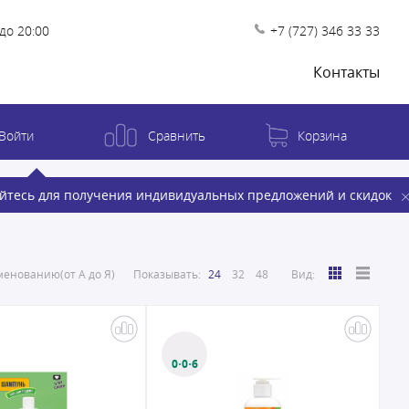
до 20:00
+7 (727) 346 33 33
Контакты
Войти
Сравнить
Корзина
йтесь для получения индивидуальных предложений и скидок
енованию(от А до Я)
Показывать:
24
32
48
Вид:
0·0·6