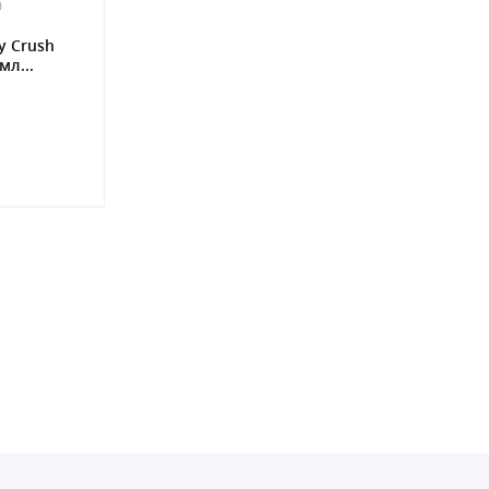
0
y Crush
мл...