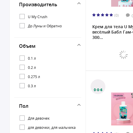
Производитель
(0)
U My Crush
До Луны и Обратно
Крем для тела U M
весёлый Бабл Гам-
300...
Объем
0.1 л
0.2 л
0.275 л
0.3 л
0·0·6
Пол
Для девочек
для девочки, для мальчика