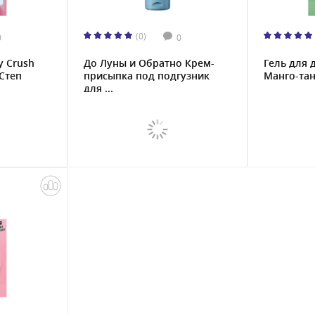
(0)
0
0
y Crush
До Луны и Обратно Крем-
Гель для 
Степ
присыпка под подгузник
Манго-танг
для ...