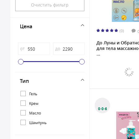
Очистить фильтр
Цена
(0)
До Луны и Обратн
для тела массажно
от
до
...
Тип
Гель
Крем
0·0·6
Масло
Шампунь