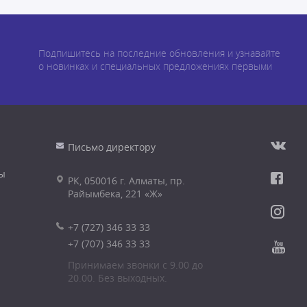
Подпишитесь на последние обновления и узнавайте
о новинках и специальных предложениях первыми
Письмо директору
ы
РК, 050016 г. Алматы, пр.
Райымбека, 221 «Ж»
+7 (727) 346 33 33
+7 (707) 346 33 33
Принимаем звонки с 9.00 до
20.00. Без выходных.