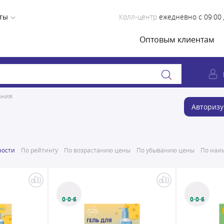
ты
Колл-центр
ежедневно с 09:00 
Оптовым клиентам
ания
Авторизу
ности
По рейтингу
По возрастанию цены
По убыванию цены
По наим
0·0·6
0·0·6