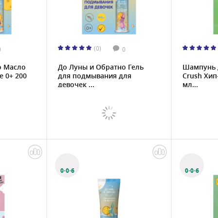
(0)
0
0
о Масло
До Луны и Обратно Гель
Шампунь 
е 0+ 200
для подмывания для
Crush Хип
девочек ...
мл...
0·0·6
0·0·6