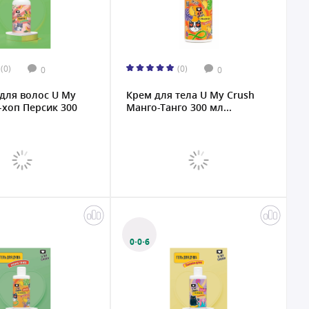
(0)
(0)
0
0
для волос U My
Крем для тела U My Crush
-хоп Персик 300
Манго-Танго 300 мл...
0·0·6