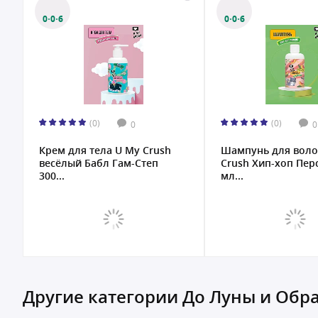
0·0·6
0·0·6
(0)
(0)
0
0
Крем для тела U My Crush
Шампунь для воло
весёлый Бабл Гам-Степ
Crush Хип-хоп Пер
300...
мл...
Другие категории До Луны и Обр