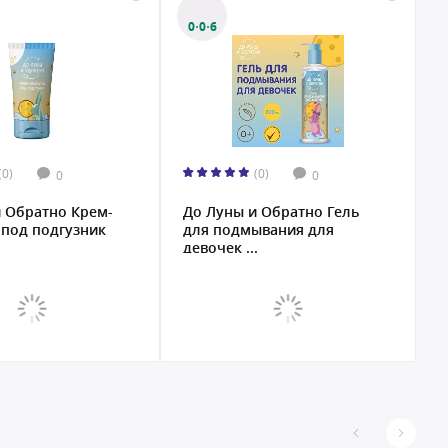
0·0·6
(0)
(0)
0
0
 Обратно Крем-
До Луны и Обратно Гель
 под подгузник
для подмывания для
девочек ...