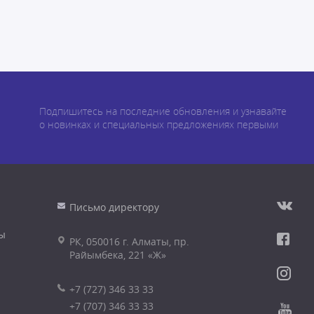
Подпишитесь на последние обновления и узнавайте
о новинках и специальных предложениях первыми
Письмо директору
ы
РК, 050016 г. Алматы, пр.
Райымбека, 221 «Ж»
+7 (727) 346 33 33
+7 (707) 346 33 33