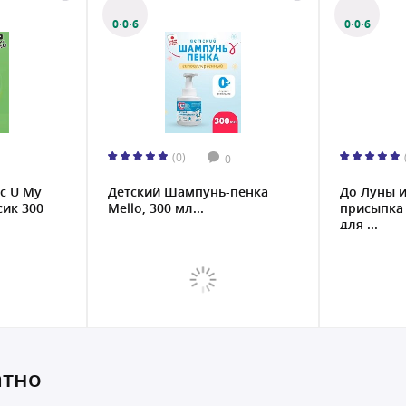
0·0·6
0·0·6
(0)
0
с U My
Детский Шампунь-пенка
До Луны и
сик 300
Mello, 300 мл...
присыпка
для ...
атно