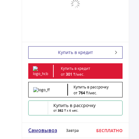
Купить в кредит
Купить в кредит
от
301
₸/
мес.
Купить в рассрочку
от
764
₸/
мес.
Купить в рассрочку
от
382
₸ x 6 мес.
Самовывоз
БЕСПЛАТНО
Завтра