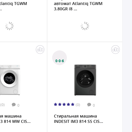
tlantiq TGWM
автомат Atlantiq TGWM
.
3.80GR (8 ...
0·0·6
(0)
(0)
0
0
ая машина
Стиральная машина
3 814 WW CIS...
INDESIT IM3 814 SS CIS...