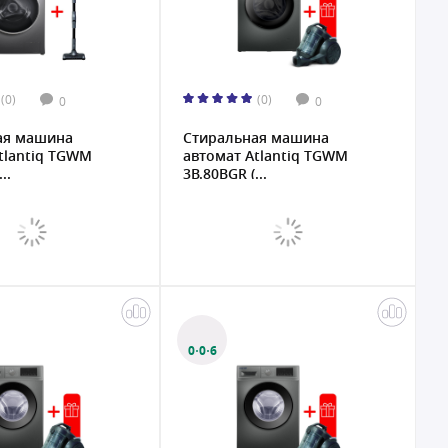
(0)
(0)
0
0
ая машина
Стиральная машина
tlantiq TGWM
автомат Atlantiq TGWM
..
3B.80BGR (...
0·0·6