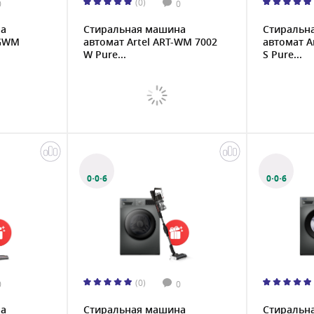
(0)
0
0
на
Стиральная машина
Стиральн
TGWM
автомат Artel ART-WM 7002
автомат A
W Pure...
S Pure...
0·0·6
0·0·6
(0)
0
0
на
Стиральная машина
Стиральн