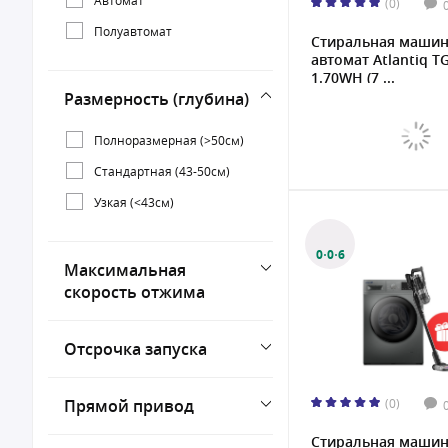
(0)
Полуавтомат
Стиральная маши
автомат Atlantiq 
1.70WH (7 ...
Размерность (глубина)
Полноразмерная (>50см)
Стандартная (43-50см)
Узкая (<43см)
0·0·6
Максимальная
скорость отжима
Отсрочка запуска
Прямой привод
(0)
Стиральная маши