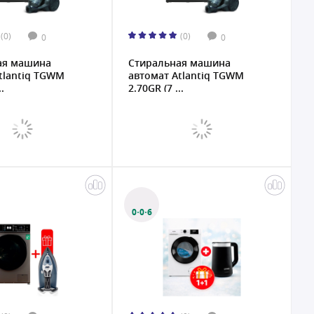
(0)
(0)
0
0
ая машина
Стиральная машина
tlantiq TGWM
автомат Atlantiq TGWM
.
2.70GR (7 ...
0·0·6