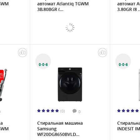
TGWM
автомат Atlantiq TGWM
автомат A
3B.80BGR (...
3.80GR (8 ..
0·0·6
0·0·6
(0)
0
0
на
Стиральная машина
Стиральн
TGWM
Samsung
INDESIT IM
WF20DG8650BVLD...