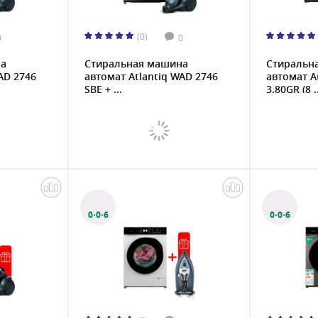
(0)
0
0
на
Стиральная машина
Стиральн
AD 2746
автомат Atlantiq WAD 2746
автомат A
SBE + ...
3.80GR (8 ..
0·0·6
0·0·6