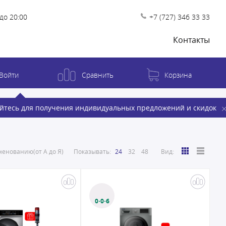
до 20:00
+7 (727) 346 33 33
Контакты
Войти
Сравнить
Корзина
йтесь для получения индивидуальных предложений и скидок
енованию(от А до Я)
Показывать:
24
32
48
Вид:
0·0·6