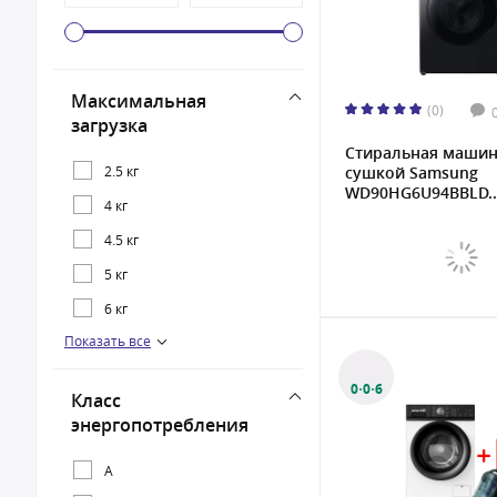
Максимальная
(0)
загрузка
Стиральная машин
2.5 кг
сушкой Samsung
WD90HG6U94BBLD..
4 кг
4.5 кг
5 кг
6 кг
Показать все
7 кг
8 кг
0·0·6
Класс
9 кг
энергопотребления
10 кг
A
11 кг