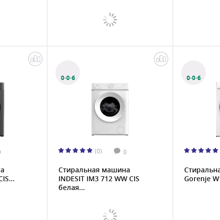
0·0·6
0·0·6
(0)
0
0
на
Стиральная машина
Стиральн
IS...
INDESIT IM3 712 WW CIS
Gorenje W
белая...