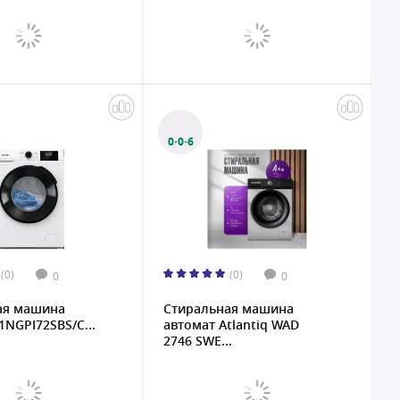
0·0·6
(0)
(0)
0
0
ая машина
Стиральная машина
1NGPI72SBS/C...
автомат Atlantiq WAD
2746 SWE...