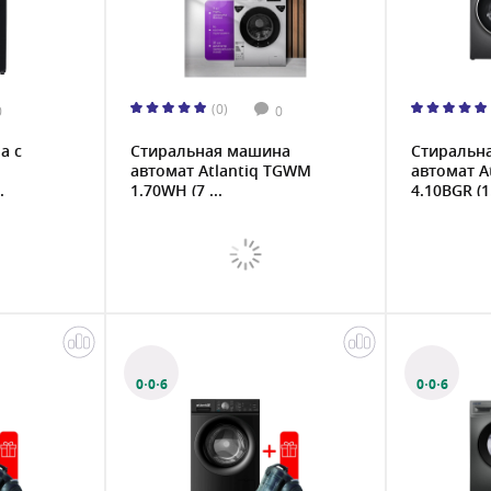
(0)
0
0
а с
Стиральная машина
Стиральн
автомат Atlantiq TGWM
автомат A
.
1.70WH (7 ...
4.10BGR (1.
0·0·6
0·0·6