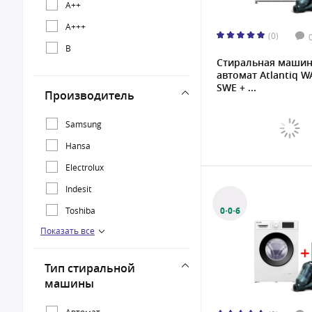
A++
20 кг
A+++
(0)
B
Стиральная маши
автомат Atlantiq W
SWE + ...
Производитель
Samsung
Hansa
Electrolux
Indesit
Toshiba
0·0·6
Показать все
Artel
Atlantiq
Тип стиральной
Gorenje
машины
TCL
Автомат