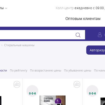
ты
Колл-центр
ежедневно с 09:00 
Оптовым клиентам
Стиральные машины
Авторизу
ности
По рейтингу
По возрастанию цены
По убыванию цены
По наим
0·0·6
0·0·6