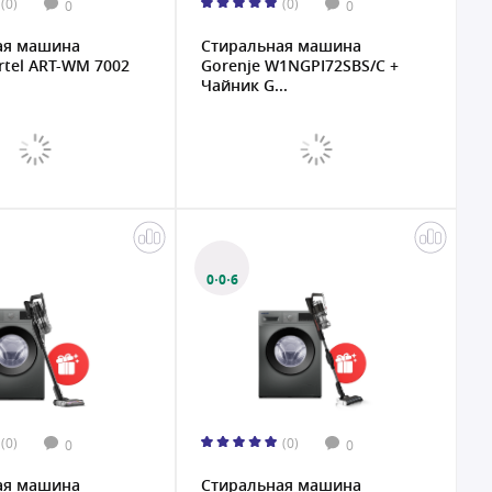
(0)
(0)
0
0
ая машина
Стиральная машина
rtel ART-WM 7002
Gorenje W1NGPI72SBS/C +
Чайник G...
0·0·6
(0)
(0)
0
0
ая машина
Стиральная машина