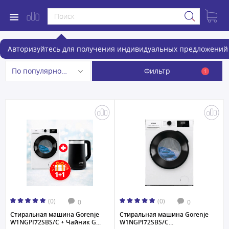
Стиральные машины
Авторизуйтесь для получения индивидуальных предложений 
Фильтр
По популярности
1
(0)
(0)
0
0
Стиральная машина Gorenje
Стиральная машина Gorenje
W1NGPI72SBS/C + Чайник G...
W1NGPI72SBS/C...