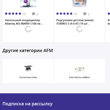
(0)
(0)
0
0
Напольный кондиционер
Подгузники детские (мини)
Ф
Atlantiq AFJ-48ARN1 (160 кв....
TOMIKO S (4-6 КГ) 19 шт...
в
Другие категории AFM
Кухонные столы
Комплекты мебели
Подписка на рассылку