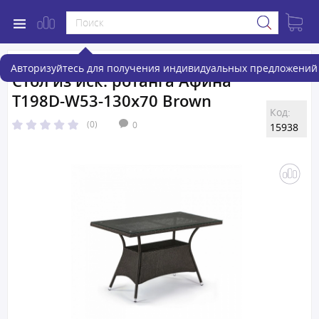
Авторизуйтесь для получения индивидуальных предложений 
Стол из иск. ротанга Афина
T198D-W53-130x70 Brown
Код:
(0)
0
15938