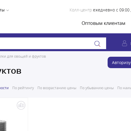
ты
Колл-центр
ежедневно с 09:00 
Оптовым клиентам
лки для овощей и фруктов
Авторизу
уктов
ности
По рейтингу
По возрастанию цены
По убыванию цены
По наим