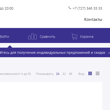
до 20:00
+7 (727) 346 33 33
Контакты
Войти
Сравнить
Корзина
йтесь для получения индивидуальных предложений и скидок
енованию(от А до Я)
Показывать:
24
32
48
Вид: