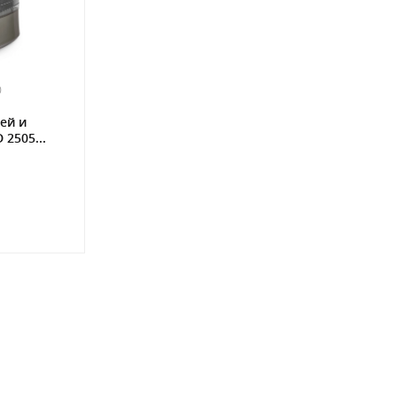
0
ей и
 2505...