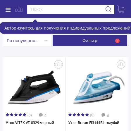
Утюги
Авторизуйтесь для получения индивидуальных предложений 
Фильтр
По популярности
1
(0)
(0)
0
0
Утюг VITEK VT-8329 черный
Утюг Braun FI3144BL голубой