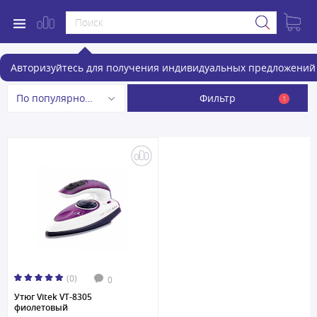
Утюги
Авторизуйтесь для получения индивидуальных предложений 
Фильтр
По популярности
1
(0)
0
Утюг Vitek VT-8305
фиолетовый