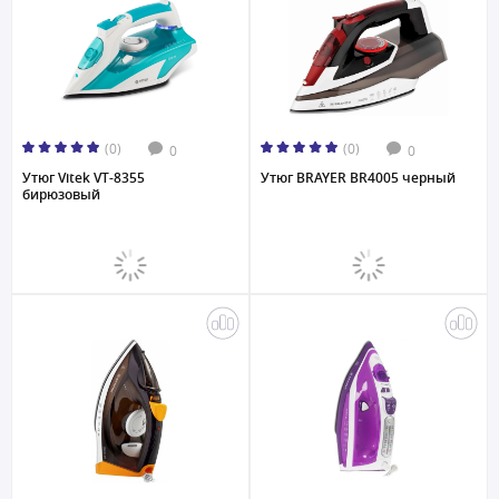
(0)
(0)
0
0
Утюг Vitek VT-8355
Утюг BRAYER BR4005 черный
бирюзовый