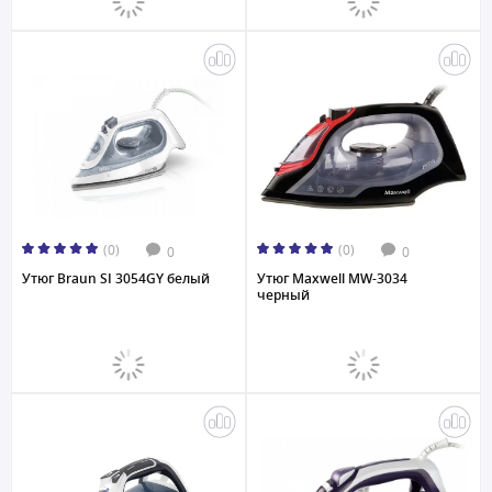
(0)
(0)
0
0
Утюг Braun SI 3054GY белый
Утюг Maxwell MW-3034
черный