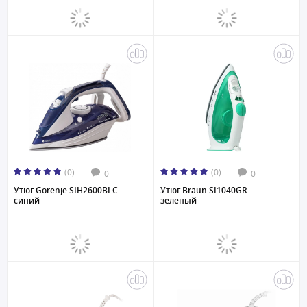
(0)
(0)
0
0
Утюг Gorenje SIH2600BLC
Утюг Braun SI1040GR
синий
зеленый