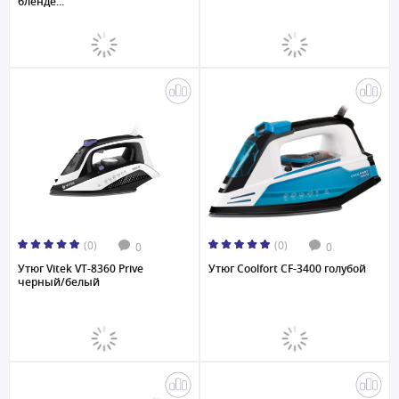
бленде...
(0)
(0)
0
0
Утюг Vitek VT-8360 Prive
Утюг Coolfort CF-3400 голубой
черный/белый