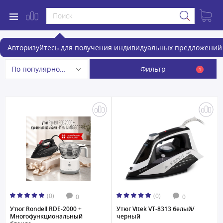
Утюги
Авторизуйтесь для получения индивидуальных предложений 
Фильтр
По популярности
1
(0)
(0)
0
0
Утюг Rondell RDE-2000 +
Утюг Vitek VT-8313 белый/
Многофункциональный
черный