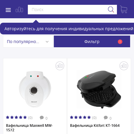
Вафельницы
Авторизуйтесь для получения индивидуальных предложений 
Фильтр
По популярности
1
(0)
(0)
0
0
Вафельница Maxwell MW-
Вафельница Kitfort КТ-1664
1572