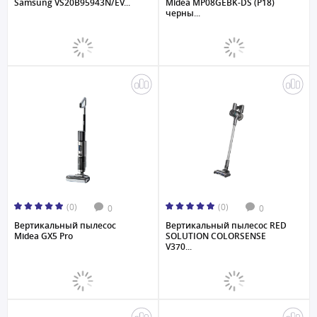
Samsung VS20B95943N/EV...
Midea MP08GEBK-DS (P18)
черны...
(0)
(0)
0
0
Вертикальный пылесос
Вертикальный пылесос RED
Midea GX5 Pro
SOLUTION COLORSENSE
V370...