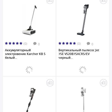
(0)
(0)
0
0
Аккумуляторный
Вертикальный пылесос Jet
электровеник Karcher KB 5
75E VS20B75ACR5/EV
белый...
черный...