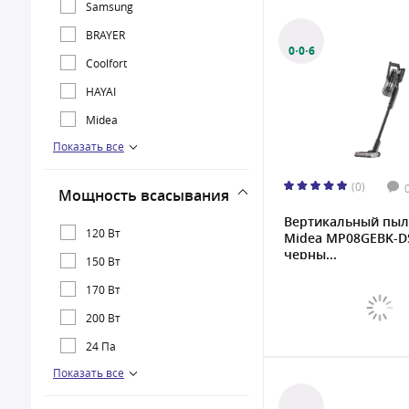
Samsung
BRAYER
0·0·6
Coolfort
HAYAI
Midea
Показать все
Polaris
(0)
Мощность всасывания
Вертикальный пыл
120 Вт
Midea MP08GEBK-DS
черны...
150 Вт
170 Вт
200 Вт
24 Па
Показать все
45 Вт