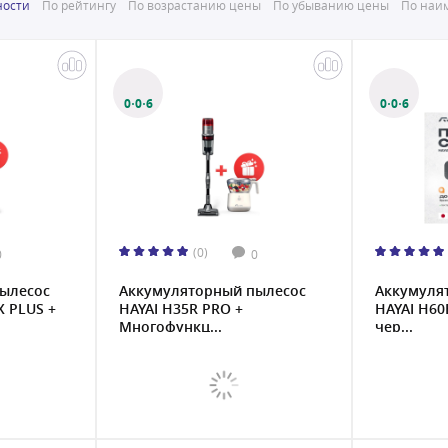
ности
По рейтингу
По возрастанию цены
По убыванию цены
По наим
0·0·6
0·0·6
(0)
0
0
ылесос
Аккумуляторный пылесос
Аккумуля
X PLUS +
HAYAI H35R PRO +
HAYAI H60
Многофункц...
чер...