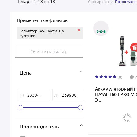
Товары
1-13
из
13
Сортировать:
По популяр
Примененные фильтры
Регулятор мощности: На
0·0·6
рукоятке
Очистить фильтр
Цена
(0)
Аккумуляторный п
HAYAI H60B PRO MI
от
до
Э...
Производитель