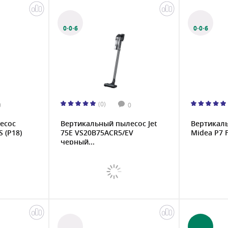
0·0·6
0·0·6
(0)
0
0
есос
Вертикальный пылесос Jet
Вертикал
 (P18)
75E VS20B75ACR5/EV
Midea P7 F
черный...