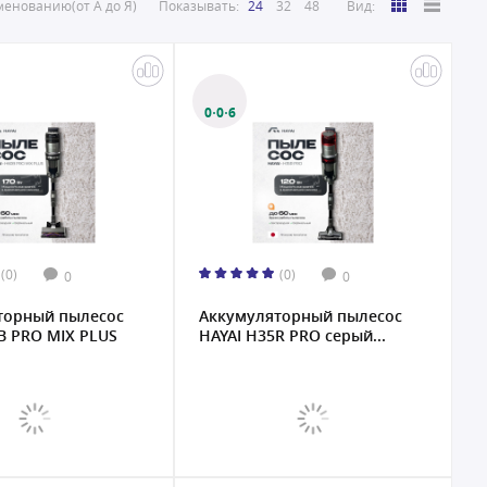
енованию(от А до Я)
Показывать:
24
32
48
Вид:
0·0·6
(0)
(0)
0
0
торный пылесос
Аккумуляторный пылесос
B PRO MIX PLUS
HAYAI H35R PRO серый...