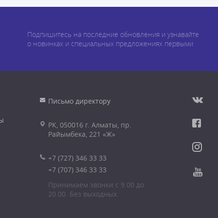
Подпишитесь на последние обновления и узнавайте
о новинках и специальных предложениях первыми
Письмо директору
ы
РК, 050016 г. Алматы, пр.
Райымбека, 221 «Ж»
+7 (727) 346 33 33
+7 (707) 346 33 33
Принимаем звонки с 9.00 до
20.00. Без выходных.