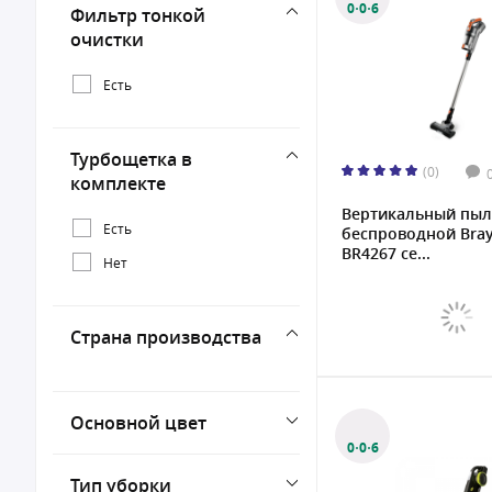
0·0·6
Фильтр тонкой
очистки
Есть
Турбощетка в
(0)
комплекте
Вертикальный пыл
Есть
беспроводной Bray
BR4267 се...
Нет
Страна производства
Основной цвет
0·0·6
Тип уборки