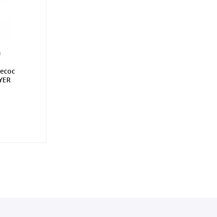
0
есос
YER