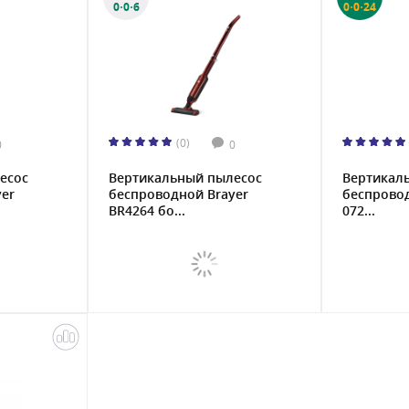
0·0·6
0·0·24
(0)
0
0
есос
Вертикальный пылесос
Вертикал
er
беспроводной Brayer
беспровод
BR4264 бо...
072...