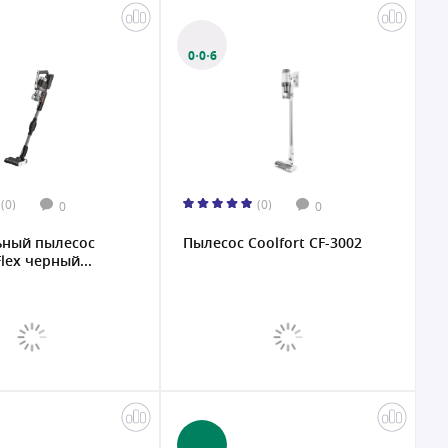
0·0·6
(0)
(0)
0
0
ьный пылесос
Пылесос Coolfort CF-3002
lex черный...