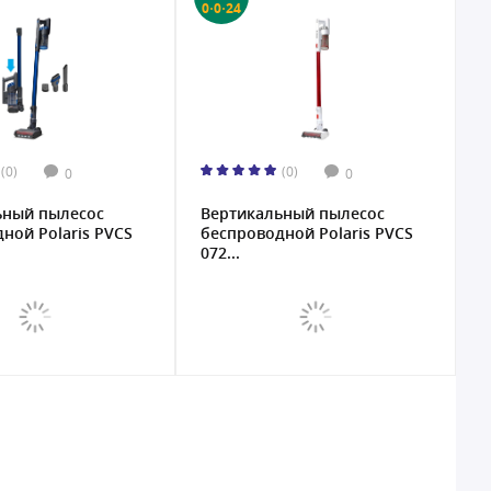
0·0·24
(0)
(0)
0
0
ьный пылесос
Вертикальный пылесос
ной Polaris PVCS
беспроводной Polaris PVCS
072...