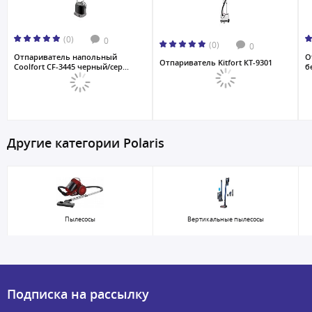
(0)
0
(0)
0
Отпариватель напольный
О
Отпариватель Kitfort КТ-9301
Coolfort CF-3445 черный/сер...
б
Другие категории Polaris
Пылесосы
Вертикальные пылесосы
Подписка на рассылку