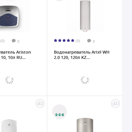
(0)
(0)
0
0
ватель Ariston
Водонагреватель Artel WH
10, 10л RU...
2.0 120, 120л KZ...
0·0·6