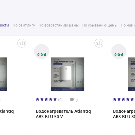
ности
По рейтингу
По возрастанию цены
По убыванию цены
По наим
0·0·6
0·0·6
(0)
0
0
tlantiq
Водонагреватель Atlantiq
Водонагре
ABS BLU 50 V
ABS BLU 3