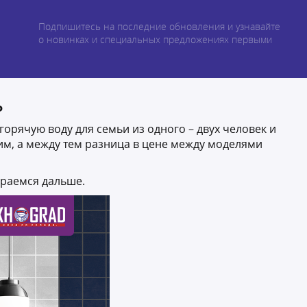
Подпишитесь на последние обновления и узнавайте
о новинках и специальных предложениях первыми
ь
рячую воду для семьи из одного – двух человек и
им, а между тем разница в цене между моделями
ираемся дальше.