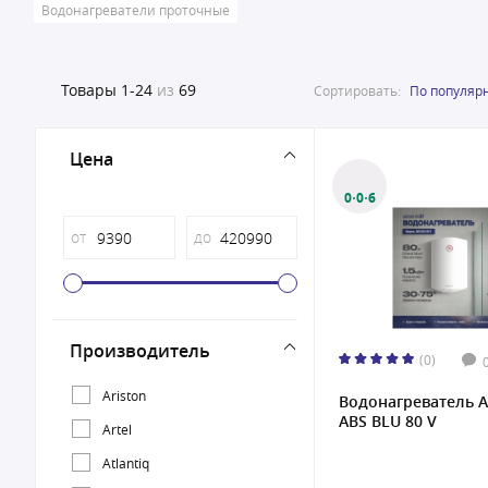
Водонагреватели проточные
Товары
1-24
из
69
Сортировать:
По популяр
Цена
0·0·6
от
до
Производитель
(0)
Ariston
Водонагреватель A
ABS BLU 80 V
Artel
Atlantiq