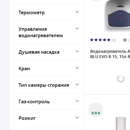
Термометр
Управление
водонагревателем
(0)
Водонагреватель A
Душевая насадка
BLU EVO R 15, 15л R
Кран
Тип камеры сгорания
Газ-контроль
0·0·6
Розжиг