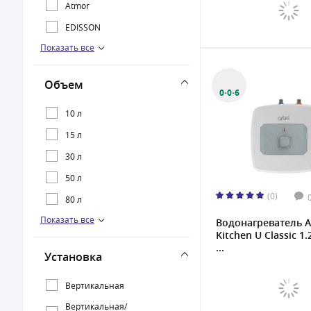
Atmor
EDISSON
Показать все
Oasis
Thermex
Объем
0·0·6
10 л
15 л
30 л
50 л
(0)
80 л
Показать все
100 л
Водонагреватель A
Kitchen U Classic 1.
120 л
...
Установка
150 л
300 л
Вертикальная
Вертикальная/