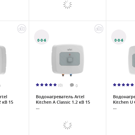
0·0·6
0·0·6
(0)
0
0
rtel
Водонагреватель Artel
Водонагре
2 кВ 15
Kitchen A Classic 1.2 кВ 15
Kitchen U 
...
...