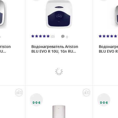
(0)
0
0
riston
Водонагреватель Ariston
Водонагре
U...
BLU EVO R 10U, 10л RU...
BLU EVO R 
0·0·6
0·0·6