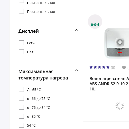
горизонтальная
Горизонтальная
0·0·6
Дисплей
Есть
Нет
(0)
Максимальная
температура нагрева
Водонагреватель A
ABS ANDRIS2 R 10 2.
10...
До 65 °С
от 66 до 75 °С
от 76 до 84 °С
от 85 °С
54 °С