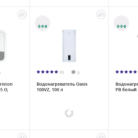
0·0·6
0·0·6
(0)
0
0
riston
Водонагреватель Oasis
Водонагре
5 O,
100VZ, 100 л
PB белый