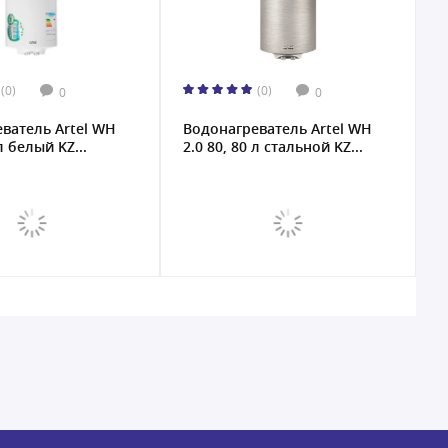
(0)
(0)
0
0
ватель Artel WH
Водонагреватель Artel WH
 л белый KZ...
2.0 80, 80 л стальной KZ...