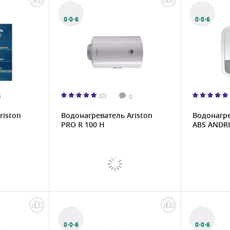
0·0·6
0·0·6
(0)
0
0
riston
Водонагреватель Ariston
Водонагре
PRO R 100 H
ABS ANDRIS
0·0·6
0·0·6