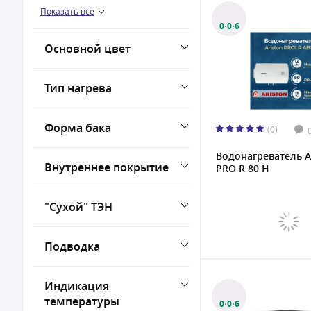
Показать все
до 70 °С
0·0·6
До 75 °С
Основной цвет
до 80 °С
Тип нагрева
Форма бака
(0)
Водонагреватель A
Внутреннее покрытие
PRO R 80 H
"Сухой" ТЭН
Подводка
Индикация
температуры
0·0·6