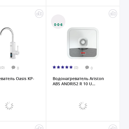
0·0·6
(0)
(0)
0
0
ватель Oasis KP-
Водонагреватель Ariston
ABS ANDRIS2 R 10 U...