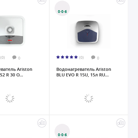
0·0·6
(0)
(0)
0
0
ватель Ariston
Водонагреватель Ariston
2 R 30 O...
BLU EVO R 15U, 15л RU...
0·0·6