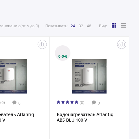
енованию(от А до Я)
Показывать:
24
32
48
Вид:
0·0·6
(0)
(0)
0
0
ватель Atlantiq
Водонагреватель Atlantiq
0 V
ABS BLU 100 V