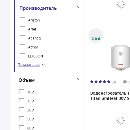
Производитель
Ariston
Artel
Atlantiq
0·0·6
Atmor
EDISSON
Показать все
Oasis
Thermex
Объем
(0)
10 л
Водонагреватель 
TitaniumHeat 30V Sl
15 л
30 л
50 л
80 л