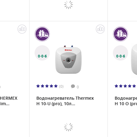
0·0·6
0·0·6
(0)
0
0
THERMEX
Водонагреватель Thermex
Водонагр
im...
H 10-U (pro), 10л...
H 10 O (pro