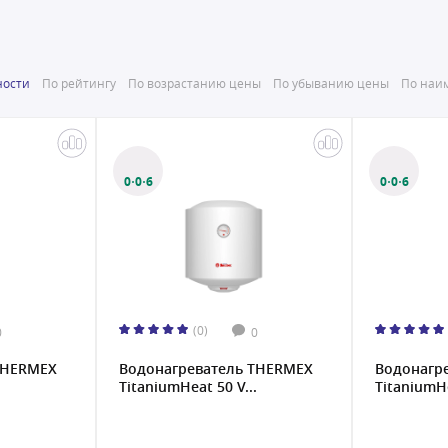
ности
По рейтингу
По возрастанию цены
По убыванию цены
По наим
0·0·6
0·0·6
(0)
0
0
THERMEX
Водонагреватель THERMEX
Водонагр
.
TitaniumHeat 50 V...
TitaniumHe