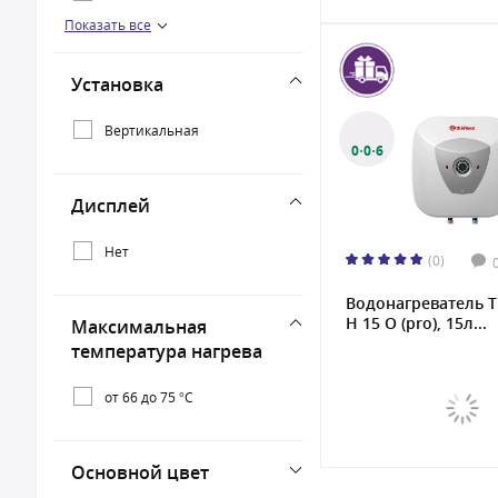
Показать все
100 л
Установка
Вертикальная
0·0·6
Дисплей
Нет
(0)
Водонагреватель 
H 15 O (pro), 15л...
Максимальная
температура нагрева
от 66 до 75 °С
Основной цвет