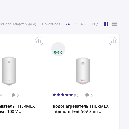
енованию(от А до Я)
Показывать:
24
32
48
Вид:
0·0·6
(0)
(0)
2
0
еватель THERMEX
Водонагреватель THERMEX
at 100 V...
TitaniumHeat 50V Slim...