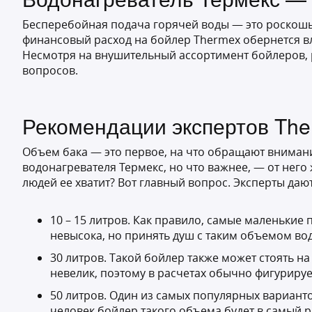
Бесперебойная подача горячей воды — это роскошь,
финансовый расход на бойлер Thermex обернется вл
Несмотря на внушительный ассортимент бойлеров, р
вопросов.
Рекомендации экспертов The
Объем бака — это первое, на что обращают внимани
водонагревателя Термекс, но что важнее, — от него
людей ее хватит? Вот главный вопрос. Эксперты дают
10 – 15 литров. Как правило, самые маленькие
невысока, но принять душ с таким объемом во
30 литров. Такой бойлер также может стоять на
невелик, поэтому в расчетах обычно фигурируе
50 литров. Один из самых популярных варианто
человек бойлер такого объема будет в самый р