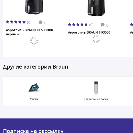
(0)
0
(0)
0
Аэрогриль BRAUN HF5030IBK
Аэрогриль BRAUN HF3030
А
черный
Другие категории Braun
Утюги
Гладильные доски
Подписка на рассылку