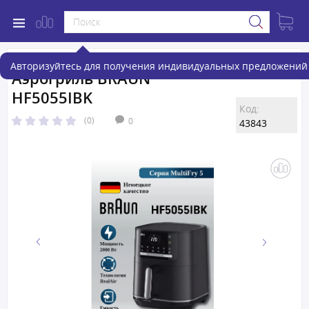
Авторизуйтесь для получения индивидуальных предложений 
Аэрогриль BRAUN
HF5055IBK
Код:
(0)
0
43843