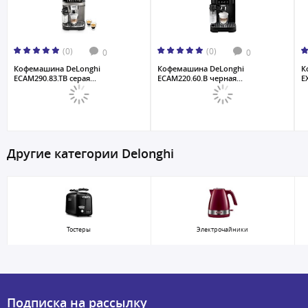
(0)
(0)
0
0
Кофемашина DeLonghi
Кофемашина DeLonghi
К
ECAM290.83.TB серая...
ECAM220.60.B черная...
E
Другие категории Delonghi
Тостеры
Электрочайники
Подписка на рассылку