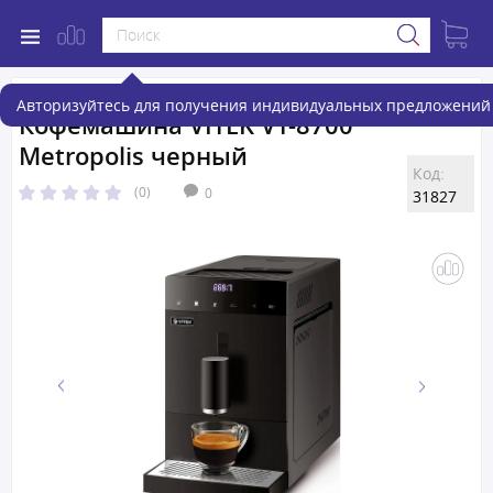
Авторизуйтесь для получения индивидуальных предложений 
Кофемашина VITEK VT-8700
Metropolis черный
Код:
(0)
0
31827