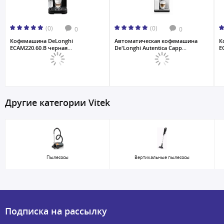
(0)
(0)
0
0
Кофемашина DeLonghi
Автоматическая кофемашина
К
ECAM220.60.B черная...
De'Longhi Autentica Capp...
E
Другие категории Vitek
Пылесосы
Вертикальные пылесосы
Подписка на рассылку