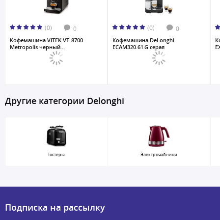
(0)
(0)
0
0
Кофемашина VITEK VT-8700
Кофемашина DeLonghi
К
Metropolis черный...
ECAM320.61.G серая
E
Другие категории Delonghi
Тостеры
Электрочайники
Подписка на рассылку