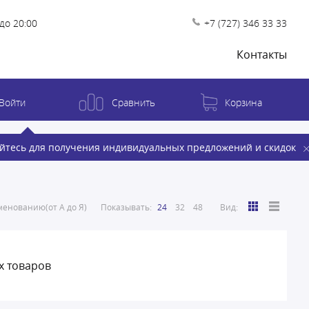
до 20:00
+7 (727) 346 33 33
Контакты
Войти
Сравнить
Корзина
йтесь для получения индивидуальных предложений и скидок
енованию(от А до Я)
Показывать:
24
32
48
Вид:
х товаров