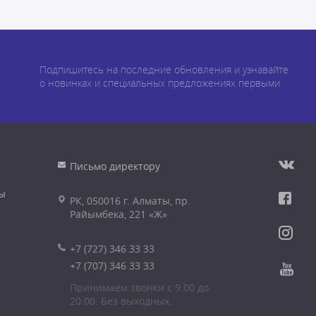
Подпишитесь на последние обновления и узнавайте
о новинках и специальных предложениях первыми
Письмо директору
ы
РК, 050016 г. Алматы, пр.
Райымбека, 221 «Ж»
+7 (727) 346 33 33
+7 (707) 346 33 33
Принимаем звонки с 9.00 до
20.00. Без выходных.