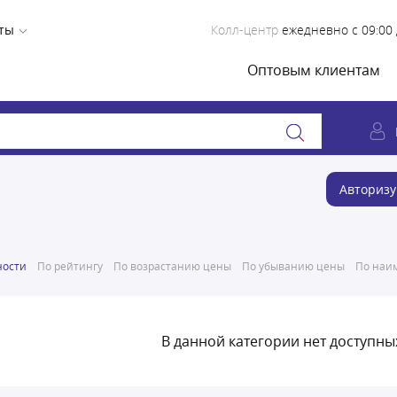
ты
Колл-центр
ежедневно с 09:00 
Оптовым клиентам
Авторизу
ности
По рейтингу
По возрастанию цены
По убыванию цены
По наим
В данной категории нет доступны