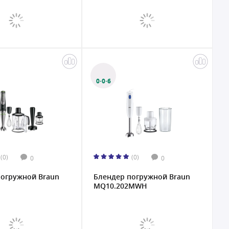
0·0·6
(0)
(0)
0
0
погружной Braun
Блендер погружной Braun
MQ10.202MWH