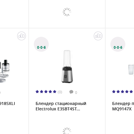
0·0·6
0·0·6
(0)
0
0
9185XLI
Блендер стационарный
Блендер 
Electrolux E3SBT4ST...
MQ9147X