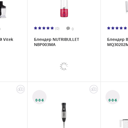
(0)
0
0
 Vitek
Блендер NUTRIBULLET
Блендер 
NBP003MA
MQ30202
0·0·6
0·0·6