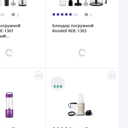
(0)
(0)
0
0
погружной
Блендер погружной
DE-1301
Rondell RDE-1303
ый...
0·0·6