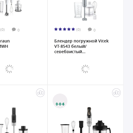
(0)
(0)
0
0
Braun
Блендер погружной Vitek
MWH
VT-8543 белый/
серебристый...
0·0·6