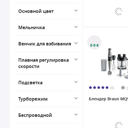
Основной цвет
Мельничка
Венчик для взбивания
0·0·6
Плавная регулировка
скорости
Подсветка
(0)
Турборежим
Блендер Braun MQ
Беспроводной