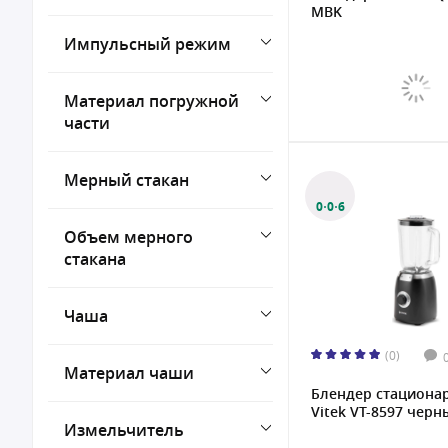
MBK
6
Импульсный режим
7
8
Материал погружной
части
Мерный стакан
0·0·6
Объем мерного
стакана
Чаша
(0)
Материал чаши
Блендер стациона
Vitek VT-8597 черны
Измельчитель