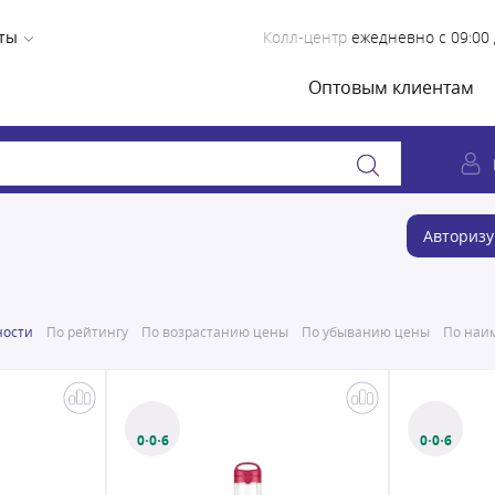
ты
Колл-центр
ежедневно с 09:00 
Оптовым клиентам
Авторизу
ности
По рейтингу
По возрастанию цены
По убыванию цены
По наим
0·0·6
0·0·6