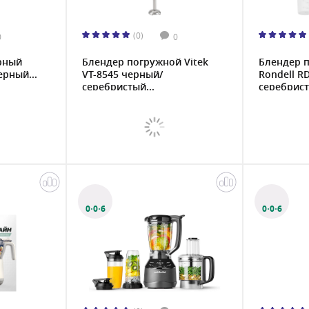
(0)
0
0
рный
Блендер погружной Vitek
Блендер 
ерный...
VT-8545 черный/
Rondell R
серебристый...
серебрист
0·0·6
0·0·6