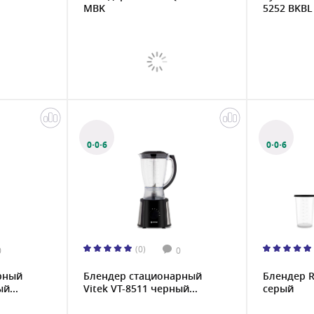
MBK
5252 BKBL
0·0·6
0·0·6
(0)
0
0
рный
Блендер стационарный
Блендер R
й...
Vitek VT-8511 черный...
серый