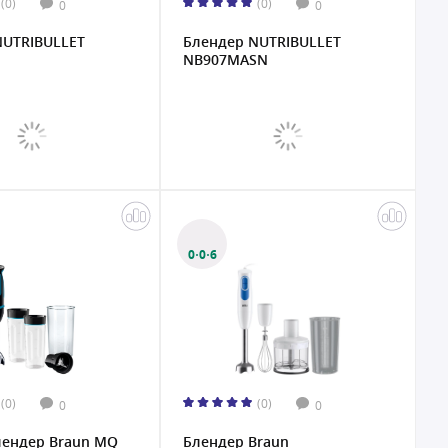
(0)
(0)
0
0
NUTRIBULLET
Блендер NUTRIBULLET
NB907MASN
0·0·6
(0)
(0)
0
0
лендер Braun MQ
Блендер Braun