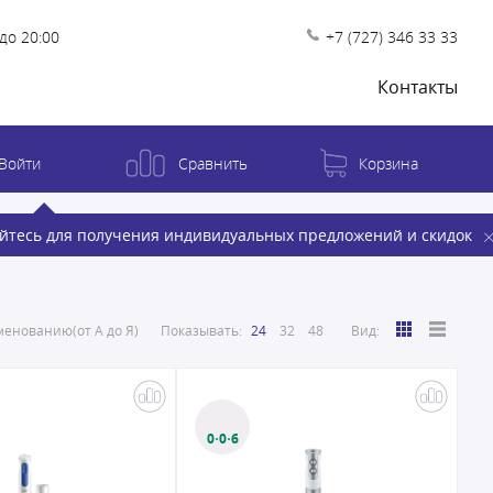
до 20:00
+7 (727) 346 33 33
Контакты
Войти
Сравнить
Корзина
йтесь для получения индивидуальных предложений и скидок
енованию(от А до Я)
Показывать:
24
32
48
Вид:
0·0·6