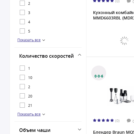
(0)
1800 Вт
2
Кухонный комбайн
3
MMD6603RBL (MDR3)
4
5
Показать все
7
13
Количество скоростей
1
0·0·6
10
2
20
21
Показать все
3
(0)
4
Объем чаши
Блендер Braun MQ
5