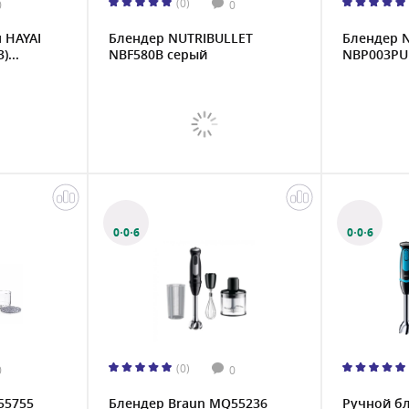
(0)
0
0
 HAYAI
Блендер NUTRIBULLET
Блендер 
...
NBF580B серый
NBP003PU
0·0·6
0·0·6
(0)
0
0
55755
Блендер Braun MQ55236
Ручной б