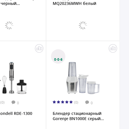
 черный...
MQ20236MWH белый
0·0·6
(0)
(0)
0
0
ondell RDE-1300
Блендер стационарный
Gorenje BN1000E серый...