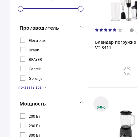
Производитель
(0)
Electrolux
Блендер погружной
VT-3411
Braun
BRAYER
Centek
Gorenje
Показать все
HAYAI
Kenwood
Мощность
NUTRIBULLET
0·0·6
Panasonic
200 Вт
Polaris
290 Вт
Rondell
300 Вт