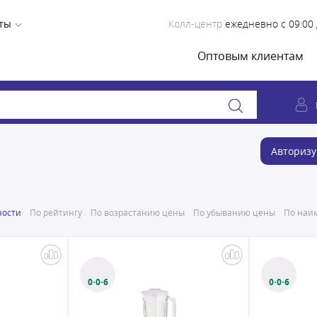
ты
Колл-центр
ежедневно с 09:00 
Оптовым клиентам
Авторизу
ности
По рейтингу
По возрастанию цены
По убыванию цены
По наим
0·0·6
0·0·6