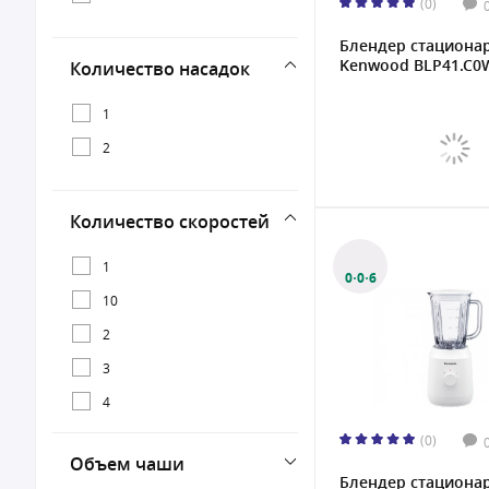
(0)
Блендер стациона
Kenwood BLP41.C0W
Количество насадок
1
2
Количество скоростей
1
0·0·6
10
2
3
4
(0)
Объем чаши
Блендер стациона