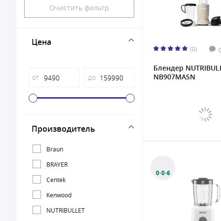
Очистить фильтр
Цена
(0)
Блендер NUTRIBUL
NB907MASN
от
до
Производитель
Braun
BRAYER
0·0·6
Centek
Kenwood
NUTRIBULLET