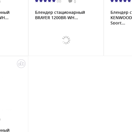
(0)
0
0
рный
Блендер стационарный
Блендер 
H...
BRAYER 1200BR-WH...
KENWOOD 
Sport...
0
рный