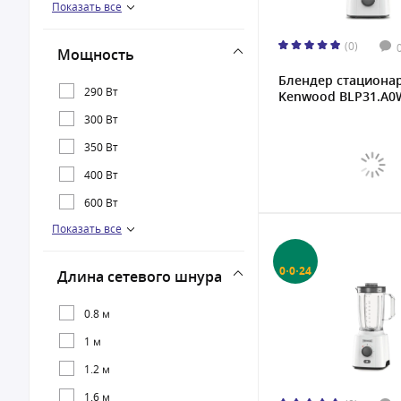
Показать все
Panasonic
Vitek
(0)
Мощность
Блендер стациона
290 Вт
Kenwood BLP31.A0W
300 Вт
350 Вт
400 Вт
600 Вт
Показать все
650 Вт
700 Вт
0·0·24
Длина сетевого шнура
800 Вт
900 Вт
0.8 м
1000 Вт
1 м
1600 Вт
1.2 м
1.6 м