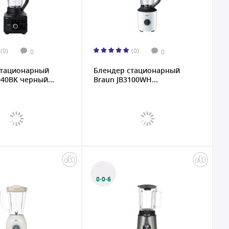
(0)
(0)
0
0
стационарный
Блендер стационарный
040BK черный...
Braun JB3100WH...
0·0·6