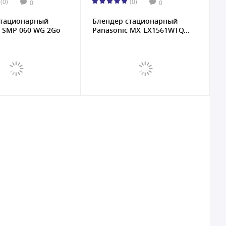
(0)
(0)
0
0
стационарный
Блендер стационарный
SMP 060 WG 2Go
Panasonic MX-EX1561WTQ...