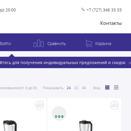
до 20:00
+7 (727) 346 33 33
Контакты
Войти
Сравнить
Корзина
йтесь для получения индивидуальных предложений и скидок
енованию(от А до Я)
Показывать:
24
32
48
Вид:
0·0·6