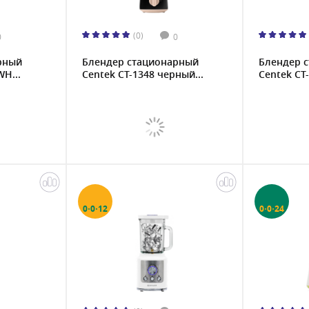
(0)
0
0
рный
Блендер стационарный
Блендер 
H...
Centek CT-1348 черный...
Centek CT
0·0·12
0·0·24