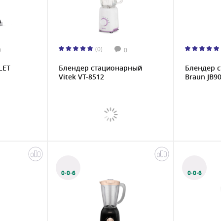
(0)
0
0
LET
Блендер стационарный
Блендер 
Vitek VT-8512
Braun JB9
0·0·6
0·0·6